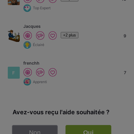
Top Expert
Jacques
+2 plus
9
Éclairé
frenchh
F
7
Apprenti
Avez-vous reçu l'aide souhaitée ?
Non
Oui