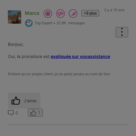
il y a 10 ans
Marcs
+9 plus
Top Expert
•
22.6K
messages
Bonjour,
Oui, la procédure est
expliquée sur vooassistance
N'étant qu'un simple client, je ne parle jamais au nom de Voo
J'aime
1
0