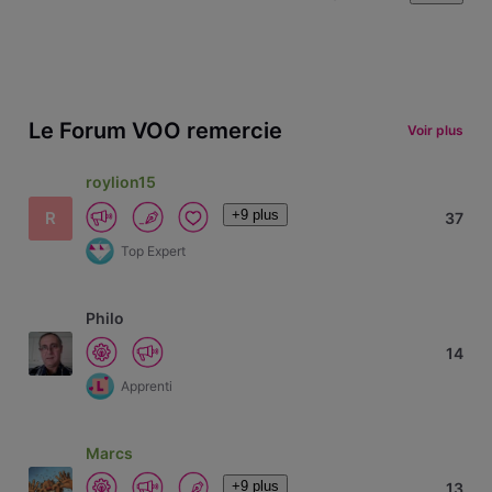
Le Forum VOO remercie
Voir plus
roylion15
+9 plus
R
37
Top Expert
Philo
14
Apprenti
Marcs
+9 plus
13