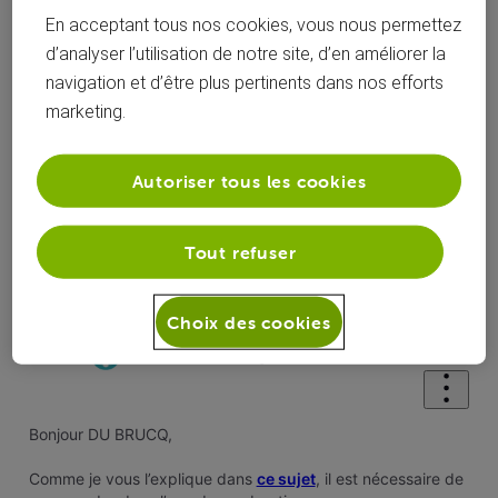
En acceptant tous nos cookies, vous nous permettez
d’analyser l’utilisation de notre site, d’en améliorer la
navigation et d’être plus pertinents dans nos efforts
marketing.
Oldest First
Selected
Autoriser tous les cookies
Oldest
First
Solution acceptée
Solution officielle
Tout refuser
Nathan
il y a 10 ans
Choix des cookies
+9 plus
Éclairé
•
2.7K
messages
Bonjour DU BRUCQ,
Comme je vous l’explique dans
ce sujet
, il est nécessaire de