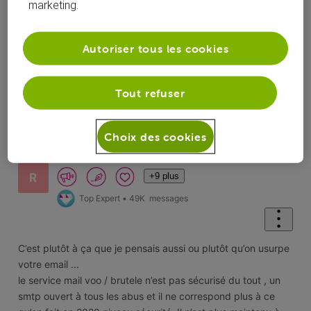
marketing.
Autoriser tous les cookies
Oldest First
Selected
Tout refuser
Oldest
First
Solution acceptée
Choix des cookies
roylion15
il y a 6 ans
+9 plus
R
Top Expert
•
49K
messages
C’est plutôt à ça que je pensais aussi ou plutôt qu’on usurpe
votre email ...
le service mail voo / brutele n’est pas sécurisé du tout , un
smtp ouvert à tous les abus et il ne correspond plus à ce