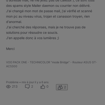
d'adresse mail, ne me jetez pas de cailloux ), ce sont tous
des spams style Mailer daemon ou courrier non délivré.
J'ai changé mon mot de passe mail, j'ai vérifié et scanné
mon pc au niveau virus, trojan et canasson troyen, rien
d'anormal.
J'ai cherché des réponses, mais je ne trouve pas de
solutions pour résoudre ce soucis.
J'en appelle donc à vos lumières ;)
Merci
VOO PACK ONE - TECHNICOLOR "mode Bridge" - Routeur ASUS GT-
AC5300
Problème
•
mis à jour
il y a 6 ans
213
2
0
2