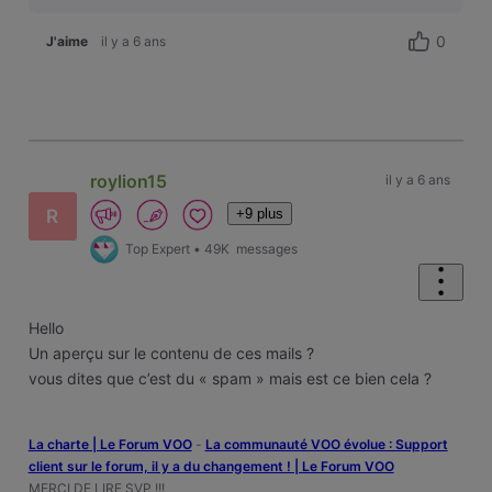
0
J'aime
il y a 6 ans
roylion15
il y a 6 ans
+9 plus
R
Top Expert
•
49K
messages
Hello
Un aperçu sur le contenu de ces mails ?
vous dites que c’est du « spam » mais est ce bien cela ?
La charte | Le Forum VOO
-
‎La communauté VOO évolue : Support
client sur le forum, il y a du changement ! | Le Forum VOO
MERCI DE LIRE SVP !!!