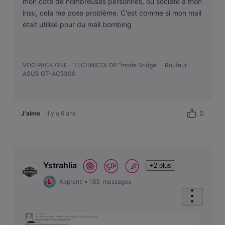
mon côté de nombreuses personnes, ou société à mon
insu, cela me pose problème. C'est comme si mon mail
était utilisé pour du mail bombing
VOO PACK ONE - TECHNICOLOR "mode Bridge" - Routeur
ASUS GT-AC5300
0
J'aime
il y a 6 ans
Ystrahlia
+2 plus
Apprenti
•
163
messages