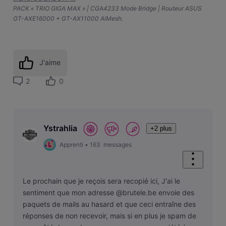
PACK « TRIO GIGA MAX » | CGA4233 Mode Bridge | Routeur ASUS
GT-AXE16000 + GT-AX11000 AiMesh.
J'aime
2
0
Ystrahlia
+2 plus
Apprenti
•
163
messages
Le prochain que je reçois sera recopié ici, J'ai le
sentiment que mon adresse @brutele.be envoie des
paquets de mails au hasard et que ceci entraîne des
réponses de non recevoir, mais si en plus je spam de