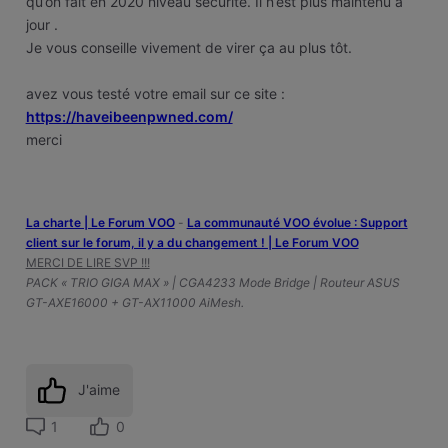
qu’on fait en 2020 niveau sécurité. Il n’est plus maintenu à
jour .
Je vous conseille vivement de virer ça au plus tôt.
avez vous testé votre email sur ce site :
https://haveibeenpwned.com/
merci
La charte | Le Forum VOO
-
‎La communauté VOO évolue : Support
client sur le forum, il y a du changement ! | Le Forum VOO
MERCI DE LIRE SVP !!!
PACK « TRIO GIGA MAX » | CGA4233 Mode Bridge | Routeur ASUS
GT-AXE16000 + GT-AX11000 AiMesh.
J'aime
1
0