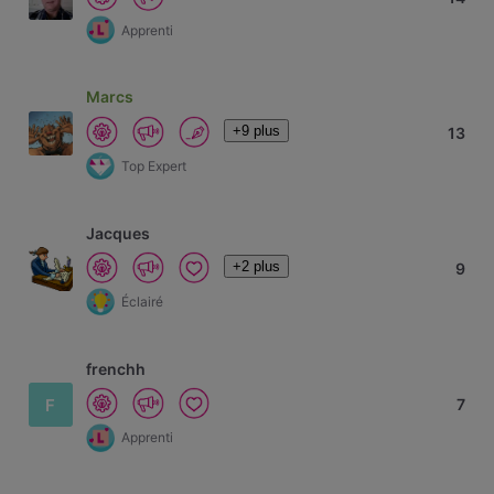
Apprenti
Marcs
+9 plus
13
Top Expert
Jacques
+2 plus
9
Éclairé
frenchh
F
7
Apprenti