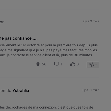
ion
il y a 9 mois
 pas confiance.....
iciellement le 1er octobre et pour la première fois depuis plus
sage me signalant que je n'ai pas payé mes factures mobiles.
ux. je contacte le service client et là, plus de 30 minutes
ire q
56
1
0
2
ion de 
Ystrahlia
il y a 11 mois
 des décrochages de ma connexion. c'est quelques fois de