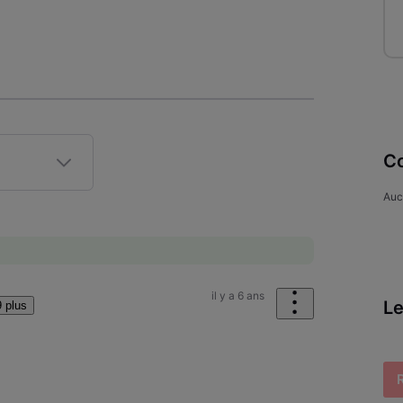
Co
Auc
il y a 6 ans
Le
 plus