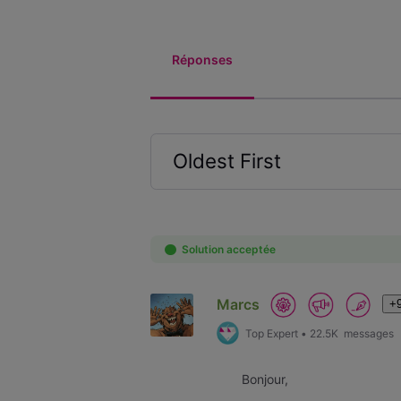
Réponses
Oldest First
Selected
Oldest
First
Solution acceptée
Marcs
+9
Top Expert
•
22.5K
messages
Bonjour,