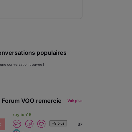
nversations populaires
une conversation trouvée !
 Forum VOO remercie
Voir plus
roylion15
+9 plus
R
37