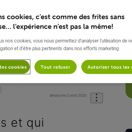
ns cookies, c’est comme des frites sans
e… l’expérience n’est pas la même!
s nos cookies, vous nous permettez d’analyser l’utilisation de no
igation et d’être plus pertinents dans nos efforts marketing.
des cookies
Tout refuser
Autoriser tous les
et
Ma sécurité sur le web
MAILS en
dimanche 2 août 2020
s et qui