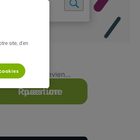
tre site, d’en
 cookies
voyés et qui devien...
Poser une question