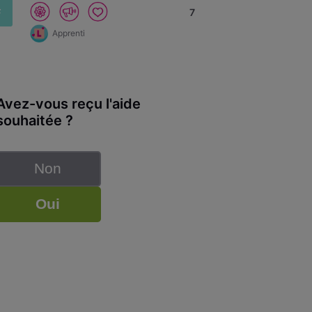
F
7
Apprenti
Avez-vous reçu l'aide
souhaitée ?
Non
Oui