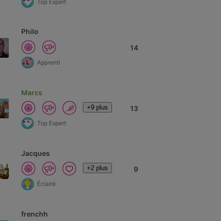
Top Expert
Philo
14
Apprenti
Marcs
+9 plus
13
Top Expert
Jacques
+2 plus
9
Éclairé
frenchh