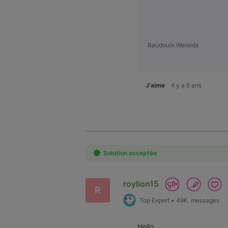
Baudouin Werelds
J'aime
il y a 6 ans
Solution acceptée
roylion15
R
Top Expert
•
49K
messages
Hello