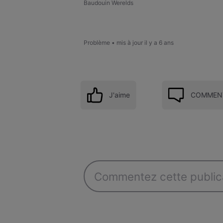
Baudouin Werelds
Problème
•
mis à jour
il y a 6 ans
J'aime
COMMENT