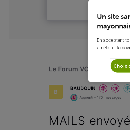
Un site sa
mayonnais
En acceptant tou
améliorer la nav
Choix 
Le Forum VOO
Intern
BAUDOUIN
B
Apprenti
•
170
messages
MAILS envoyé