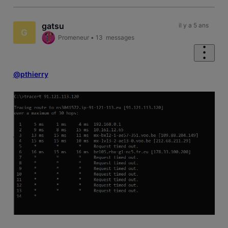
gatsu
il y a 5 ans
G
Promeneur
•
13
messages
@pthierry