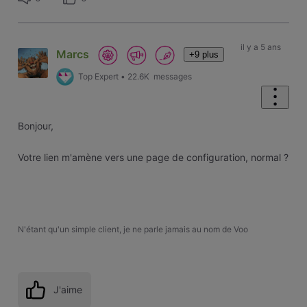
il y a 5 ans
Marcs
+9 plus
Top Expert
•
22.6K
messages
Bonjour,
Votre lien m'amène vers une page de configuration, normal ?
N'étant qu'un simple client, je ne parle jamais au nom de Voo
J'aime