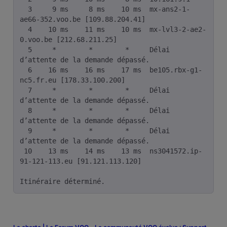
  3     9 ms     8 ms    10 ms  mx-ans2-1-
ae66-352.voo.be [109.88.204.41]

  4    10 ms    11 ms    10 ms  mx-lvl3-2-ae2-
0.voo.be [212.68.211.25]

  5     *        *        *     Délai 
d’attente de la demande dépassé.

  6    16 ms    16 ms    17 ms  be105.rbx-g1-
nc5.fr.eu [178.33.100.200]

  7     *        *        *     Délai 
d’attente de la demande dépassé.

  8     *        *        *     Délai 
d’attente de la demande dépassé.

  9     *        *        *     Délai 
d’attente de la demande dépassé.

 10    13 ms    14 ms    13 ms  ns3041572.ip-
91-121-113.eu [91.121.113.120]

Itinéraire déterminé.