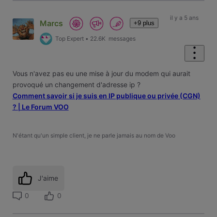
il y a 5 ans
Marcs
+9 plus
Top Expert
•
22.6K
messages
Vous n'avez pas eu une mise à jour du modem qui aurait
provoqué un changement d'adresse ip ?
Comment savoir si je suis en IP publique ou privée (CGN)
? | Le Forum VOO
N'étant qu'un simple client, je ne parle jamais au nom de Voo
J'aime
0
0