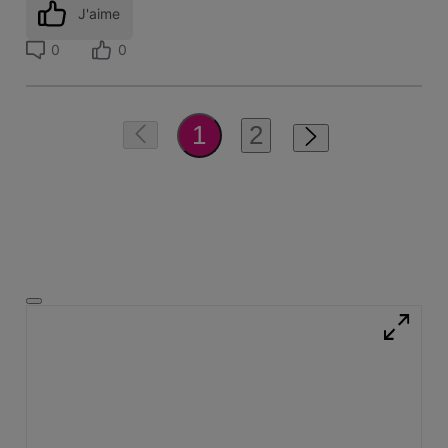
J'aime
0
0
2
1