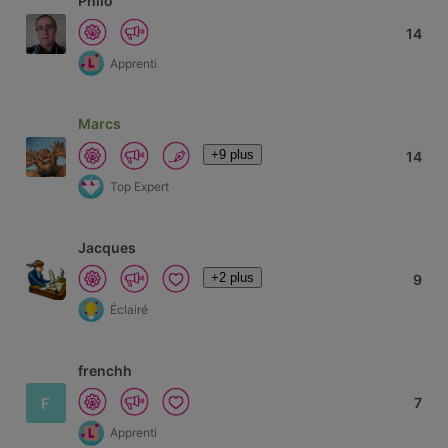
Philo
14
Apprenti
Marcs
+9 plus
14
Top Expert
Jacques
+2 plus
9
Éclairé
frenchh
F
7
Apprenti