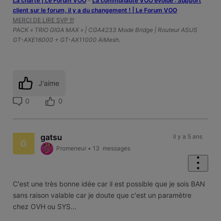
La charte | Le Forum VOO
-
‎La communauté VOO évolue : Support
client sur le forum, il y a du changement ! | Le Forum VOO
MERCI DE LIRE SVP !!!
PACK « TRIO GIGA MAX » | CGA4233 Mode Bridge | Routeur ASUS
GT-AXE16000 + GT-AX11000 AiMesh.
J'aime
0
0
gatsu
il y a 5 ans
G
Promeneur
•
13
messages
C'est une très bonne idée car il est possible que je sois BAN
sans raison valable car je doute que c'est un paramètre
chez OVH ou SYS...