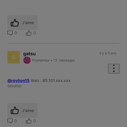
J'aime
0
0
gatsu
il y a 5 ans
G
Promeneur
•
13
messages
@roylion15
Voici : 85.101.xxx.xxx
(
Modifié
)
J'aime
0
0