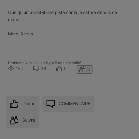
Quelqu'un aurait-il une piste car là je sature depuis ce
matin...
Merci à tous
Problème
•
mis à jour
il y a 5 ans
•
Modifié
157
16
0
3
J'aime
COMMENTAIRE
Suivre