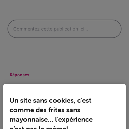
Réponses
Un site sans cookies, c’est
Oldest First
comme des frites sans
mayonnaise… l’expérience
Selected
Oldest
n’est pas la même!