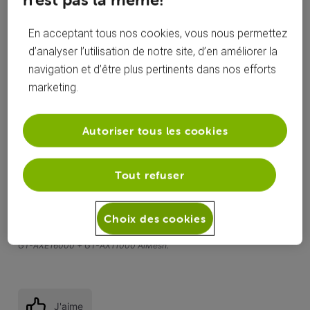
First
roylion15
il y a 5 ans
En acceptant tous nos cookies, vous nous permettez
+9 plus
R
d’analyser l’utilisation de notre site, d’en améliorer la
Top Expert
•
49K
messages
navigation et d’être plus pertinents dans nos efforts
marketing.
Hello
sans connaître le nom du site en question, on ne saura pas
Autoriser tous les cookies
vous aider.
(
Modifié
)
Tout refuser
La charte | Le Forum VOO
-
‎La communauté VOO évolue : Support
client sur le forum, il y a du changement ! | Le Forum VOO
Choix des cookies
MERCI DE LIRE SVP !!!
PACK « TRIO GIGA MAX » | CGA4233 Mode Bridge | Routeur ASUS
GT-AXE16000 + GT-AX11000 AiMesh.
J'aime