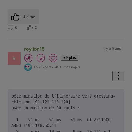
J'aime
0
0
roylion15
il y a 5 ans
+9 plus
R
Top Expert
•
49K
messages
Détermination de l’itinéraire vers dressing-
chic.com [91.121.113.120]

avec un maximum de 30 sauts :

  1    <1 ms    <1 ms    <1 ms  GT-AX11000-
A450 [192.168.50.1]

  2     9 ms    10 ms     8 ms  10.161.9.1
