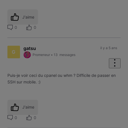
J'aime
0
0
gatsu
il y a 5 ans
G
Promeneur
•
13
messages
Puis-je voir ceci du cpanel ou whm ? Difficile de passer en
SSH sur mobile. :)
J'aime
0
0