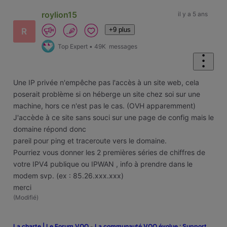
roylion15
il y a 5 ans
+9 plus
R
Top Expert
•
49K
messages
Une IP privée n'empêche pas l'accès à un site web, cela
poserait problème si on héberge un site chez soi sur une
machine, hors ce n'est pas le cas. (OVH apparemment)
J'accède à ce site sans souci sur une page de config mais le
domaine répond donc
pareil pour ping et traceroute vers le domaine.
Pourriez vous donner les 2 premières séries de chiffres de
votre IPV4 publique ou IPWAN , info à prendre dans le
modem svp. (ex : 85.26.xxx.xxx)
merci
(
Modifié
)
La charte | Le Forum VOO
-
‎La communauté VOO évolue : Support