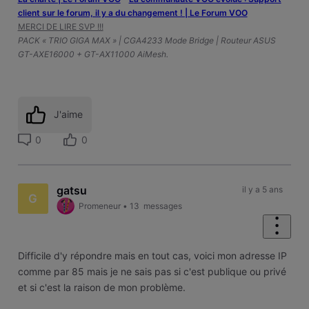
client sur le forum, il y a du changement ! | Le Forum VOO
MERCI DE LIRE SVP !!!
PACK « TRIO GIGA MAX » | CGA4233 Mode Bridge | Routeur ASUS
GT-AXE16000 + GT-AX11000 AiMesh.
J'aime
0
0
gatsu
il y a 5 ans
G
Promeneur
•
13
messages
Difficile d'y répondre mais en tout cas, voici mon adresse IP
comme par 85 mais je ne sais pas si c'est publique ou privé
et si c'est la raison de mon problème.