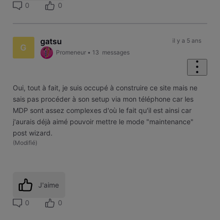
0
0
gatsu
il y a 5 ans
G
Promeneur
•
13
messages
Oui, tout à fait, je suis occupé à construire ce site mais ne
sais pas procéder à son setup via mon téléphone car les
MDP sont assez complexes d'où le fait qu'il est ainsi car
j'aurais déjà aimé pouvoir mettre le mode "maintenance"
post wizard.
(
Modifié
)
J'aime
0
0