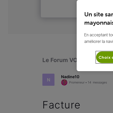
Un site sa
mayonnais
En acceptant tou
améliorer la nav
Choix 
Le Forum VOO
Admini
Nadine10
N
Promeneur
•
14
messages
Facture