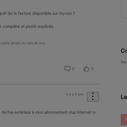
pdf de la facture disponible sur myvoo ?
 complète et plutôt explicite.
ne parle jamais au nom de Voo
Co
Auc
0
0
il y a 4 ans
Le
de frai extérieur à mon abonnement duo internet tv