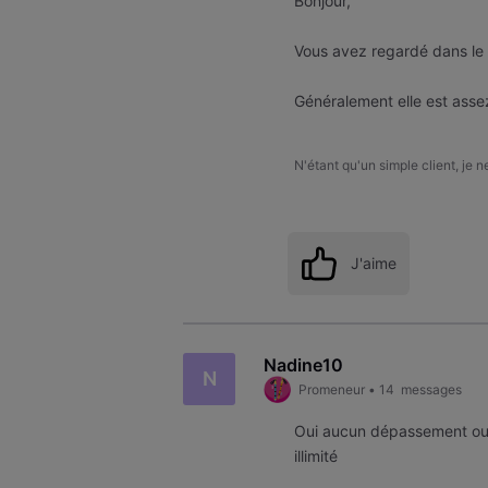
Bonjour,
Vous avez regardé dans le 
Généralement elle est assez
N'étant qu'un simple client, je 
J'aime
Nadine10
N
Promeneur
•
14
messages
Oui aucun dépassement ou 
illimité