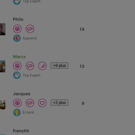
Top Expert
Philo
14
Apprenti
Marcs
+9 plus
13
Top Expert
Jacques
+2 plus
9
Éclairé
frenchh