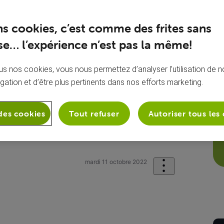
ns cookies, c’est comme des frites sans
e… l’expérience n’est pas la même!
s nos cookies, vous nous permettez d’analyser l’utilisation de no
igation et d’être plus pertinents dans nos efforts marketing.
des cookies
Tout refuser
Autoriser tous les
stratif
Ma facture
Facture
mardi 11 octobre 2022