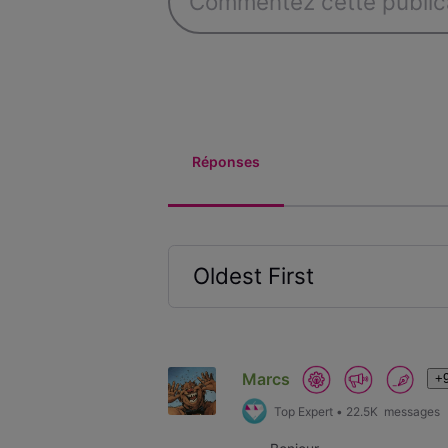
Réponses
Oldest First
Selected
Oldest
First
Marcs
+9
Top Expert
•
22.5K
messages