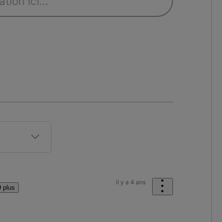
il y a 4 ans
 plus