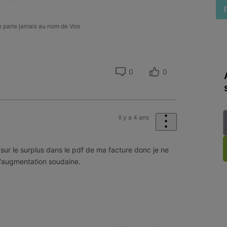
ne parle jamais au nom de Voo
0
0
il y a 4 ans
 sur le surplus dans le pdf de ma facture donc je ne
l'augmentation soudaine.