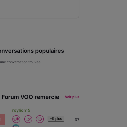
nversations populaires
une conversation trouvée !
 Forum VOO remercie
Voir plus
roylion15
+9 plus
R
37