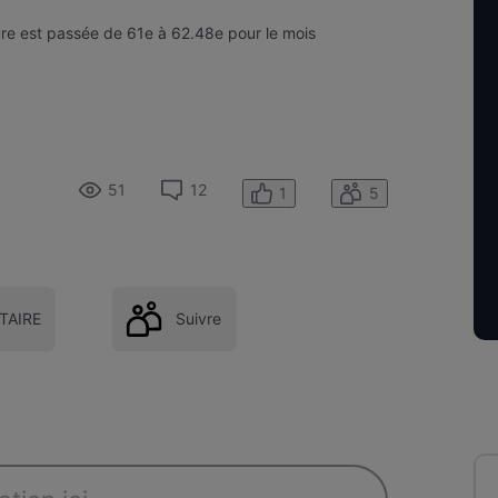
ture est passée de 61e à 62.48e pour le mois
51
12
1
5
AIRE
Suivre