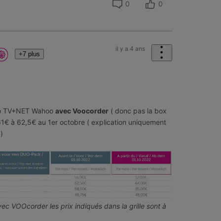
0
0
il y a 4 ans
+7 plus
Duo TV+NET Wahoo
avec Voocorder
( donc pas la box
 61€ à 62,5€ au 1er octobre ( explication uniquement
 )
ec VOOcorder les prix indiqués dans la grille sont à