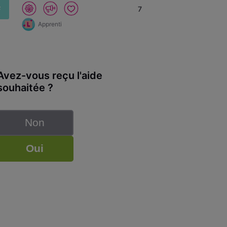
F
7
Apprenti
Avez-vous reçu l'aide
souhaitée ?
Non
Oui