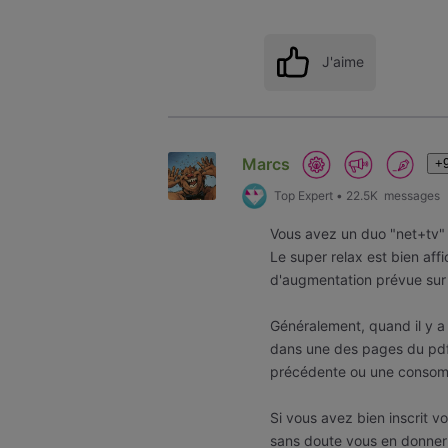
J'aime
Marcs
+9
Top Expert
•
22.5K
messages
Vous avez un duo "net+tv" 
Le super relax est bien aff
d'augmentation prévue sur 
Généralement, quand il y a u
dans une des pages du pdf,
précédente ou une consom
Si vous avez bien inscrit vot
sans doute vous en donner l