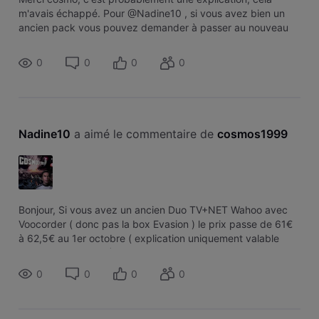
m'avais échappé. Pour @Nadine10 , si vous avez bien un
ancien pack vous pouvez demander à passer au nouveau
pack pour ne plus subir cette augmentation à partir du mois
prochain. Attention à
0
0
0
0
Nadine10
 a aimé le commentaire de 
cosmos1999
Bonjour, Si vous avez un ancien Duo TV+NET Wahoo avec
Voocorder ( donc pas la box Evasion ) le prix passe de 61€
à 62,5€ au 1er octobre ( explication uniquement valable
pour le cas indiqué ) 2. Pour les abonnements avec
VOOcorder les
0
0
0
0