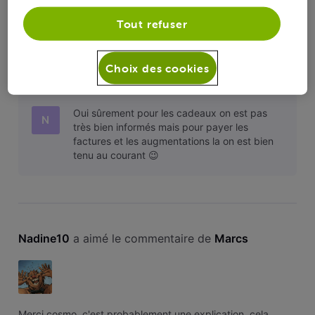
Facture
N
Tout refuser
Bonjour , j'aimerai savoir pourquoi ma facture est passée de
61e à 62.48e pour le mois d'octobre ? Merci d'avance pour
Choix des cookies
votre réponse
Oui sûrement pour les cadeaux on est pas
N
très bien informés mais pour payer les
factures et les augmentations la on est bien
tenu au courant 😉
Nadine10
 a aimé le commentaire de 
Marcs
Merci cosmo, c'est probablement une explication, cela