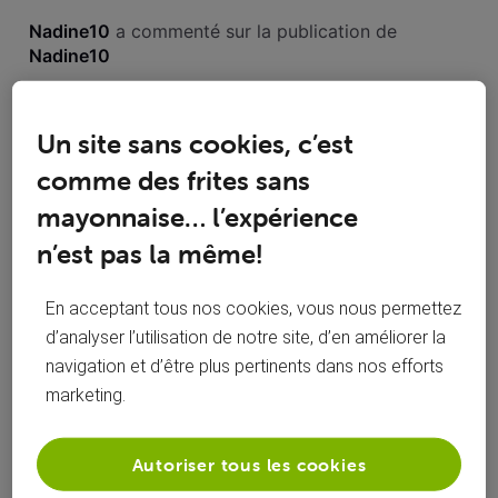
Toutesles
Nadine10
 a commenté sur la publication de 
activités
Nadine10
Facture
N
Un site sans cookies, c’est
comme des frites sans
Bonjour , j'aimerai savoir pourquoi ma facture est passée de
61e à 62.48e pour le mois d'octobre ? Merci d'avance pour
mayonnaise… l’expérience
votre réponse
n’est pas la même!
J'attends ma tv alors ! tenez moi au courant
N
quand vous comptez me l'offrir 😂😂
En acceptant tous nos cookies, vous nous permettez
d’analyser l’utilisation de notre site, d’en améliorer la
navigation et d’être plus pertinents dans nos efforts
marketing.
Nadine10
 a commenté sur la publication de 
Nadine10
Autoriser tous les cookies