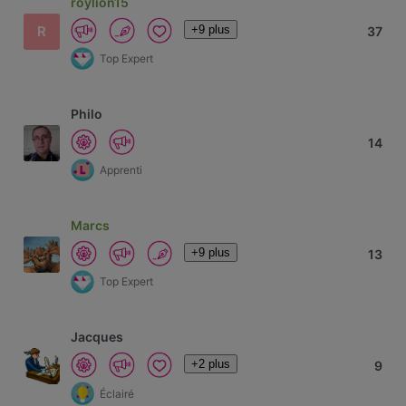
roylion15
+9 plus
R
37
Top Expert
Philo
14
Apprenti
Marcs
+9 plus
13
Top Expert
Jacques
+2 plus
9
Éclairé