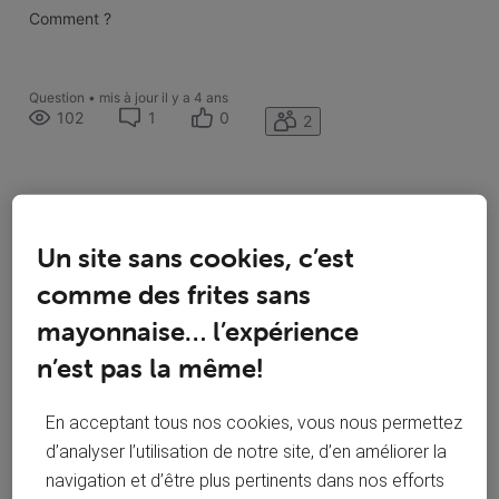
Comment ?
Question
•
mis à jour
il y a 4 ans
102
1
0
2
J'aime
COMMENTAIRE
Un site sans cookies, c’est
comme des frites sans
Suivre
mayonnaise… l’expérience
n’est pas la même!
En acceptant tous nos cookies, vous nous permettez
d’analyser l’utilisation de notre site, d’en améliorer la
navigation et d’être plus pertinents dans nos efforts