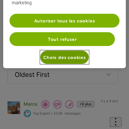
marketing.
Autoriser tous les cookies
Tout refuser
Réponses
Choix des cookies
Oldest First
Selected
Oldest
First
il y a 4 ans
Marcs
+9 plus
Top Expert
•
22.5K
messages