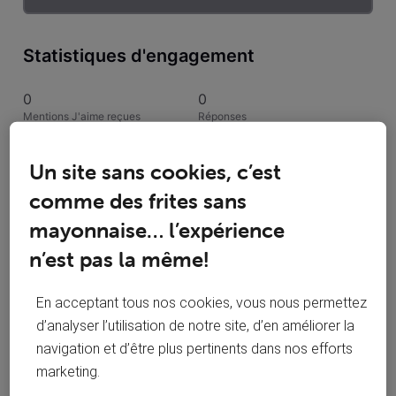
Statistiques d'engagement
0
0
Mentions J'aime reçues
Réponses
1
1
Un site sans cookies, c’est
Conversations suivies
Publications
comme des frites sans
0
mayonnaise… l’expérience
Solutions acceptées
n’est pas la même!
Activités de BODSON René
En acceptant tous nos cookies, vous nous permettez
d’analyser l’utilisation de notre site, d’en améliorer la
Toutesles activités
navigation et d’être plus pertinents dans nos efforts
marketing.
Selected