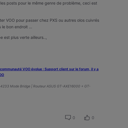
r les posts pour le même genre de problème, ceci est
tter VOO pour passer chez PXS ou autres olos cuivrés
s le bon endroit …
 est plus verte ailleurs..,
a communauté VOO évolue : Support client sur le forum, il y a
VOO
A4233 Mode Bridge | Routeur ASUS GT-AXE16000 + GT-
0
0