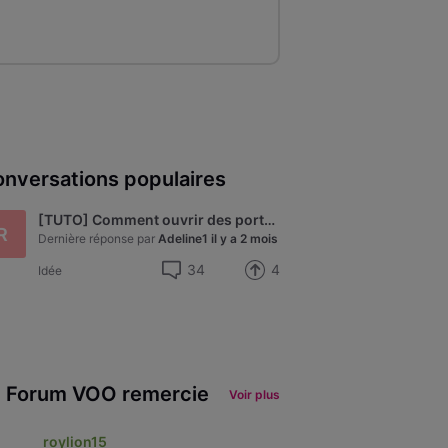
nversations populaires
[TUTO] Comment ouvrir des ports sur le nouveau modem Technicolor de VOO - modèle CGA4233
R
Dernière réponse par
Adeline1
il y a 2 mois
34
4
Idée
 Forum VOO remercie
Voir plus
roylion15