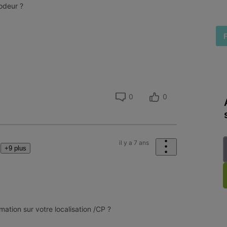
codeur ?
runo
0
0
il y a 7 ans
+9 plus
mation sur votre localisation /CP ?