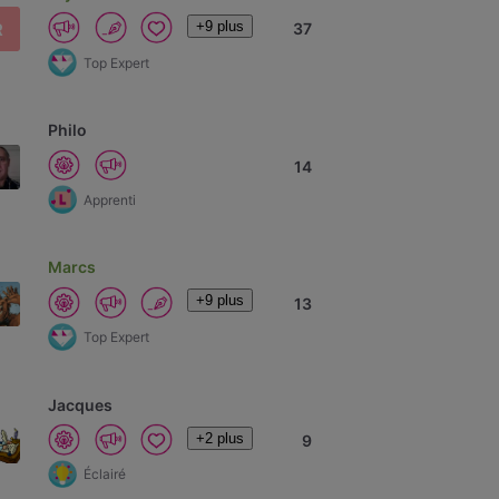
+9 plus
R
37
Top Expert
Philo
14
Apprenti
Marcs
+9 plus
13
Top Expert
Jacques
+2 plus
9
Éclairé