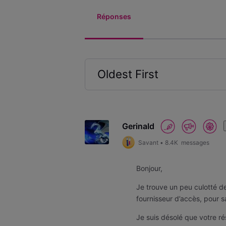
Réponses
Oldest First
Selected
Oldest
First
Gerinald
Savant
•
8.4K
messages
Bonjour,
Je trouve un peu culotté de
fournisseur d’accès, pour 
Je suis désolé que votre rés