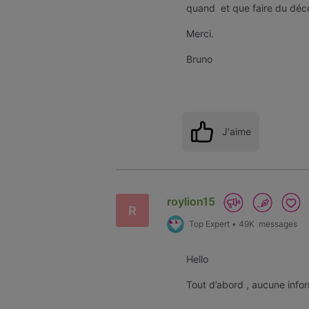
quand et que faire du dé
Merci.
B
J'aime
roylion15
R
Top Expert
•
49K
messages
Hello
Tout d’abord , aucune infor