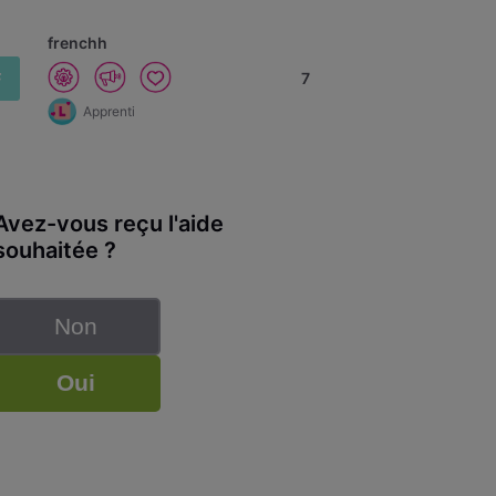
frenchh
F
7
Apprenti
Avez-vous reçu l'aide
souhaitée ?
Non
Oui