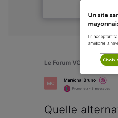
Un site sa
mayonnais
En acceptant tou
améliorer la nav
Choix 
Le Forum VOO
Intern
Maréchal Bruno
MC
Promeneur
•
8
messages
Quelle altern