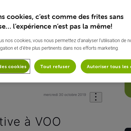
ns cookies, c’est comme des frites sans
e… l’expérience n’est pas la même!
s nos cookies, vous nous permettez d’analyser l’utilisation de no
igation et d’être plus pertinents dans nos efforts marketing.
des cookies
Tout refuser
Autoriser tous les
et
Ma connexion Internet
Quelle a
mercredi 30 octobre 2019
ative à VOO