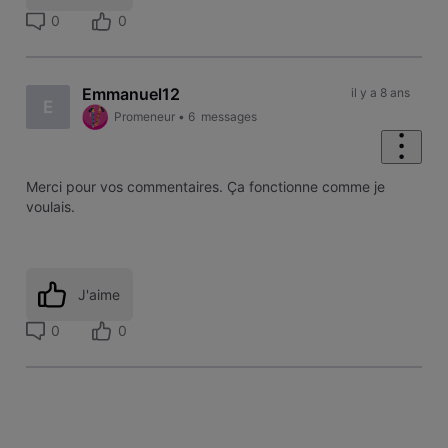
0
0
Emmanuel12
il y a 8 ans
E
Promeneur
•
6
messages
Merci pour vos commentaires. Ça fonctionne comme je
voulais.
J'aime
0
0