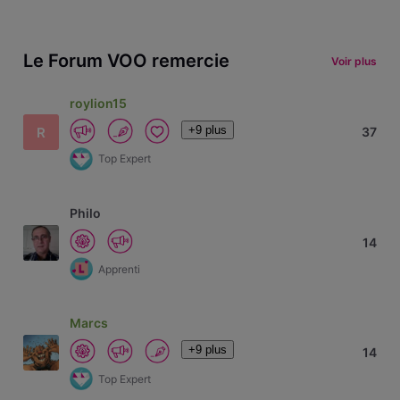
Le Forum VOO remercie
Voir plus
roylion15
+9 plus
R
37
Top Expert
Philo
14
Apprenti
Marcs
+9 plus
14
Top Expert