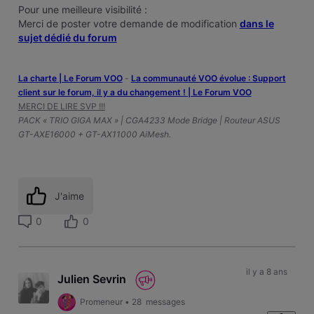
Pour une meilleure visibilité :
Merci de poster votre demande de modification
dans le
sujet dédié du forum
La charte | Le Forum VOO
-
‎La communauté VOO évolue : Support
client sur le forum, il y a du changement ! | Le Forum VOO
MERCI DE LIRE SVP !!!
PACK « TRIO GIGA MAX » | CGA4233 Mode Bridge | Routeur ASUS
GT-AXE16000 + GT-AX11000 AiMesh.
J'aime
0
0
il y a 8 ans
Julien Sevrin
Promeneur
•
28
messages