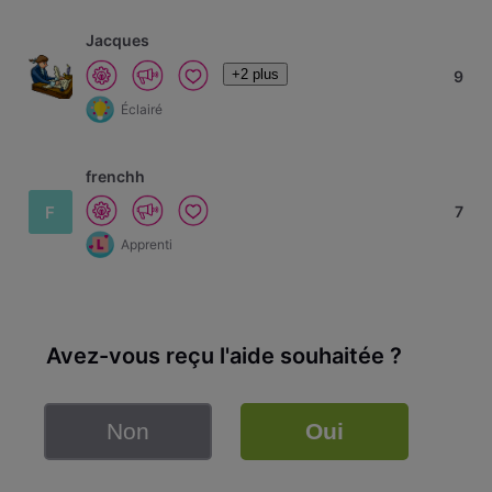
Jacques
+2 plus
9
Éclairé
frenchh
F
7
Apprenti
Avez-vous reçu l'aide souhaitée ?
Non
Oui