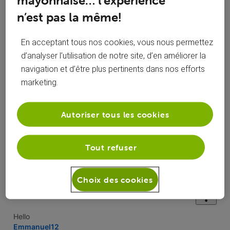
mayonnaise… l’expérience
Réponses
n’est pas la même!
En acceptant tous nos cookies, vous nous permettez
d’analyser l’utilisation de notre site, d’en améliorer la
navigation et d’être plus pertinents dans nos efforts
Oldest First
marketing.
Selected
Oldest
Autoriser tous les cookies
First
Solution acceptée
Tout refuser
roylion15
il y a 8 ans
+9 plus
R
Choix des cookies
Top Expert
•
49K
messages
Hello
Emmanuel12