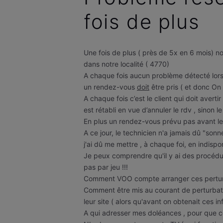
fois de plus
Une fois de plus ( près de 5x en 6 mois)
dans notre localité ( 4770)
A chaque fois aucun problème détecté lors
un rendez-vous
doit
être pris ( et donc On 
A chaque fois c’est le client qui doit avert
est rétabli en vue d’annuler le rdv , sinon
En plus un rendez-vous prévu pas avant l
A ce jour, le technicien n'a jamais dû "so
j'ai dû me mettre , à chaque foi, en indispon
Je peux comprendre qu'il y ai des procédu
pas par jeu !!!
Comment VOO compte arranger ces perturba
Comment être mis au courant de perturbat
leur site ( alors qu'avant on obtenait ces in
A qui adresser mes doléances , pour que c