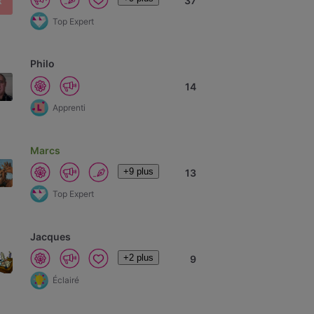
R
37
Top Expert
Philo
14
Apprenti
Marcs
+9 plus
13
Top Expert
Jacques
+2 plus
9
Éclairé