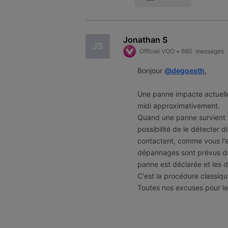
Jonathan S
JS
Officiel VOO
•
660
messages
Bonjour
@degoesth
,
Une panne impacte actuelle
midi approximativement.
Quand une panne survient 
possibilité de le détecter 
contactent, comme vous l'e
dépannages sont prévus da
panne est déclarée et les
C'est la procédure classiq
Toutes nos excuses pour l