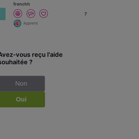
frenchh
F
7
Apprenti
Avez-vous reçu l'aide
souhaitée ?
Non
Oui