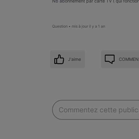
Nb abonnement par carte TV ( qui fonctio
Question
•
mis à jour
il y a 1 an
J'aime
COMMENT