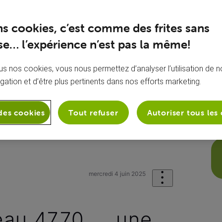
ns cookies, c’est comme des frites sans
e… l’expérience n’est pas la même!
s nos cookies, vous nous permettez d’analyser l’utilisation de no
igation et d’être plus pertinents dans nos efforts marketing.
des cookies
Tout refuser
Autoriser tous les
sion
Ma Carte TV et ma VOObox
...
mercredi 4 juin 2025
au 4770 ... une