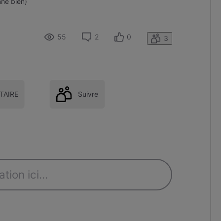
nne bien)
55
2
0
3
AIRE
Suivre