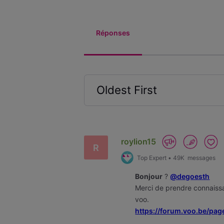
Réponses
Oldest First
Selected
Oldest
First
roylion15
R
Top Expert
•
49K
messages
Bonjour
?
@degoesth
Merci de prendre connaissa
voo.
https://forum.voo.be/pag