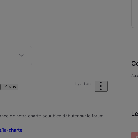
Co
Auc
il y a 1 an
+9 plus
Le
nce de notre charte pour bien débuter sur le forum
e/la-charte