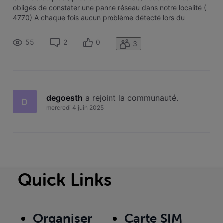
obligés de constater une panne réseau dans notre localité (
4770) A chaque fois aucun problème détecté lors du
contact avec le service technique; à chaque fois un rendez-
vous doit être pris ( et donc On DOIT rester à leur
55
2
0
3
disposition). A chaque fo
degoesth
 a rejoint la communauté.
D
mercredi 4 juin 2025
Quick Links
Organiser
Carte SIM