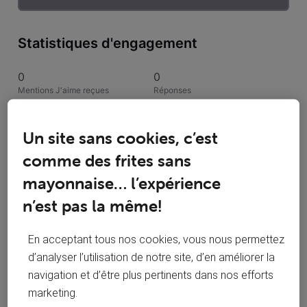
Statistiques d'engagement
0
0
Mentions J'aime reçues
Réponses
1
1
Un site sans cookies, c’est
Conversations suivies
Publications
comme des frites sans
0
mayonnaise… l’expérience
Solutions acceptées
n’est pas la même!
Activités de degoesth
En acceptant tous nos cookies, vous nous permettez
d’analyser l’utilisation de notre site, d’en améliorer la
Toutesles activités
navigation et d’être plus pertinents dans nos efforts
marketing.
Selected