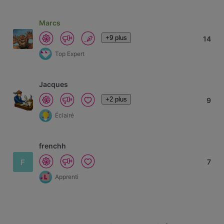
Marcs
+9 plus
14
Top Expert
Jacques
+2 plus
9
Éclairé
frenchh
F
7
Apprenti