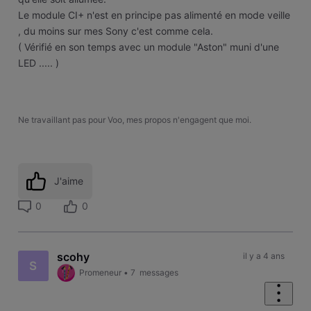
Le module CI+ n'est en principe pas alimenté en mode veille
, du moins sur mes Sony c'est comme cela.
( Vérifié en son temps avec un module "Aston" muni d'une
LED ..... )
Ne travaillant pas pour Voo, mes propos n'engagent que moi.
J'aime
0
0
scohy
il y a 4 ans
S
Promeneur
•
7
messages