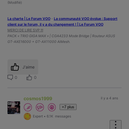
(
Modifié
)
La charte | Le Forum VOO
-
‎La communauté VOO évolue : Support
client sur le forum, il y a du changement ! | Le Forum VOO
MERCI DE LIRE SVP !!!
PACK « TRIO GIGA MAX » | CGA4233 Mode Bridge | Routeur ASUS
GT-AXE16000 + GT-AX11000 AiMesh.
J'aime
0
0
cosmos1999
il y a 4 ans
+7 plus
Expert
•
6.1K
messages