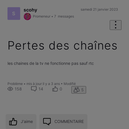
scohy
samedi 21 janvier 2023
S
Promeneur
•
7
messages
Pertes des chaînes
​les chaines de la tv ne fonctionne pas sauf rtc​
Problème
•
mis à jour
il y a 3 ans
•
Modifié
158
14
0
5
J'aime
COMMENTAIRE