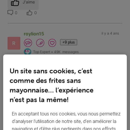
J'aime
0
0
roylion15
il y a 4 ans
+9 plus
R
Top Expert
•
49K
messages
Un site sans cookies, c’est
Bonjour
?
comme des frites sans
https://forum.voo.be/page/la-charte
mayonnaise… l’expérience
pouvez expliquer votre souci plus clairement , vous parlez
n’est pas la même!
des chaînes avec la carte numérique ?
avez vous laissé ce tv inutilisé pendant plusieurs semaines /
mois ou une nouvelle installation de la carte ?
En acceptant tous nos cookies, vous nous permettez
Rtc et la 3 belge c’est logique que cela fonctionne vu que
d’analyser l’utilisation de notre site, d’en améliorer la
non crypté.
navigation et d’être plus pertinents dans nos efforts