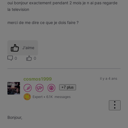
oui bonjour exactement pendant 2 mois je n ai pas regarde
la television
merci de me dire ce que je dois faire ?
J'aime
0
0
cosmos1999
il y a 4 ans
+7 plus
Expert
•
6.1K
messages
Bonjour,