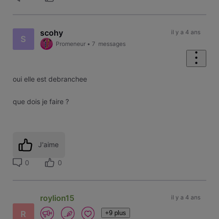
scohy
il y a 4 ans
S
Promeneur
•
7
messages
oui elle est debranchee
que dois je faire ?
J'aime
0
0
roylion15
il y a 4 ans
+9 plus
R