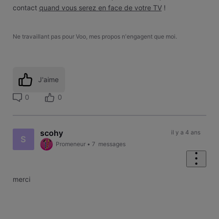
contact
quand vous serez en face de votre TV
!
Ne travaillant pas pour Voo, mes propos n'engagent que moi.
J'aime
0
0
scohy
il y a 4 ans
S
Promeneur
•
7
messages
merci