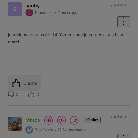
scohy
il y a 4 ans
S
Promeneur
•
7
messages
je reviens chez moi le 14 février donc je ne peux pas le voir
merci
J'aime
0
0
il y a 4 ans
Marcs
+9 plus
Top Expert
•
22.6K
messages