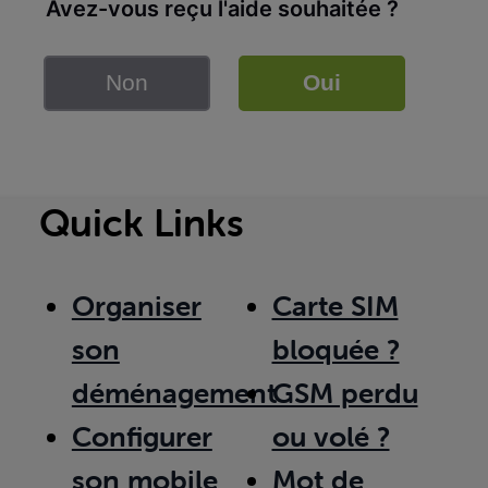
Avez-vous reçu l'aide souhaitée ?
Non
Oui
Quick Links
Organiser
Carte SIM
son
bloquée ?
déménagement
GSM perdu
Configurer
ou volé ?
son mobile
Mot de