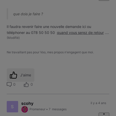
que dois je faire ?
Il faudra revenir faire une nouvelle demande ici ou
téléphoner au 078 50 50 50
quand vous serez de retour
....
(
Modifié
)
Ne travaillant pas pour Voo, mes propos n'engagent que moi.
J'aime
0
0
scohy
il y a 4 ans
S
Promeneur
•
7
messages