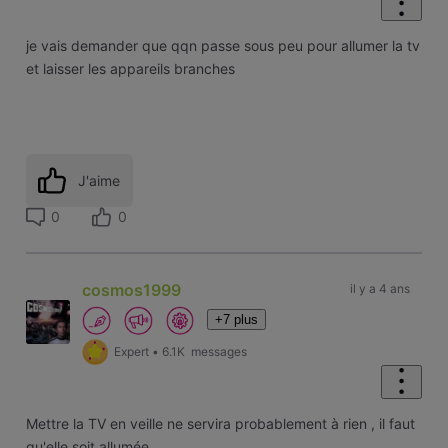
je vais demander que qqn passe sous peu pour allumer la tv
et laisser les appareils branches
J'aime
0
0
cosmos1999
il y a 4 ans
+7 plus
Expert
•
6.1K
messages
Mettre la TV en veille ne servira probablement à rien , il faut
qu'elle soit allumée.