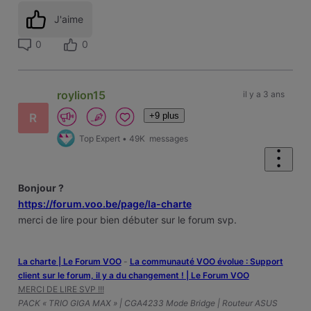
J'aime
0
0
roylion15
il y a 3 ans
+9 plus
R
Top Expert
•
49K
messages
Bonjour ?
https://forum.voo.be/page/la-charte
merci de lire pour bien débuter sur le forum svp.
La charte | Le Forum VOO
-
‎La communauté VOO évolue : Support
client sur le forum, il y a du changement ! | Le Forum VOO
MERCI DE LIRE SVP !!!
PACK « TRIO GIGA MAX » | CGA4233 Mode Bridge | Routeur ASUS