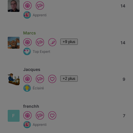
14
Apprenti
Marcs
+9 plus
14
Top Expert
Jacques
+2 plus
9
Éclairé
frenchh
F
7
Apprenti