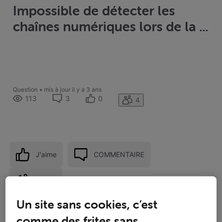
‎Impossible de détecter les
chaînes numériques lors de la ...
Question
•
mis à jour
il y a 3 ans
113
3
0
4
J'aime
COMMENTAIRE
Suivre
Un site sans cookies, c’est
comme des frites sans