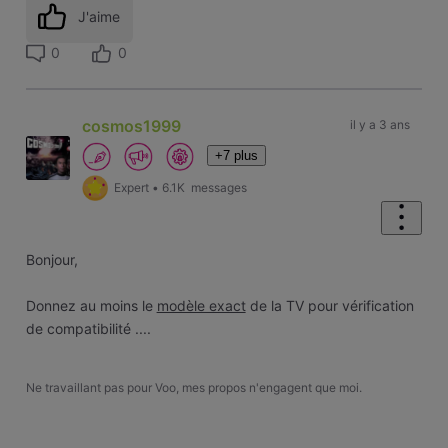
J'aime
0
0
cosmos1999
il y a 3 ans
+7 plus
Expert
•
6.1K
messages
Bonjour,
Donnez au moins le
modèle exact
de la TV pour vérification
de compatibilité ....
Ne travaillant pas pour Voo, mes propos n'engagent que moi.