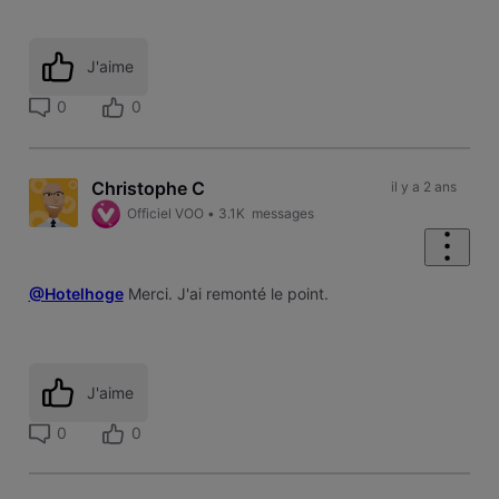
J'aime
0
0
Christophe C
il y a 2 ans
Officiel VOO
•
3.1K
messages
@Hotelhoge
Merci. J'ai remonté le point.
J'aime
0
0