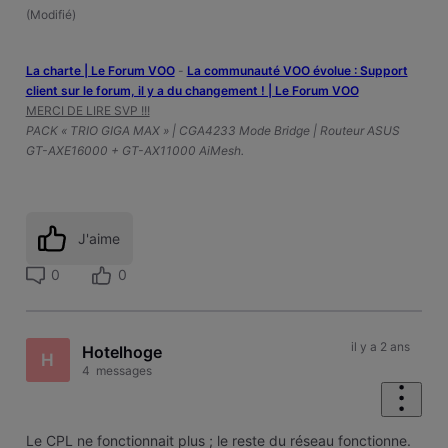
(
Modifié
)
La charte | Le Forum VOO
-
‎La communauté VOO évolue : Support
client sur le forum, il y a du changement ! | Le Forum VOO
MERCI DE LIRE SVP !!!
PACK « TRIO GIGA MAX » | CGA4233 Mode Bridge | Routeur ASUS
GT-AXE16000 + GT-AX11000 AiMesh.
J'aime
0
0
il y a 2 ans
Hotelhoge
H
4
messages
Le CPL ne fonctionnait plus ; le reste du réseau fonctionne.