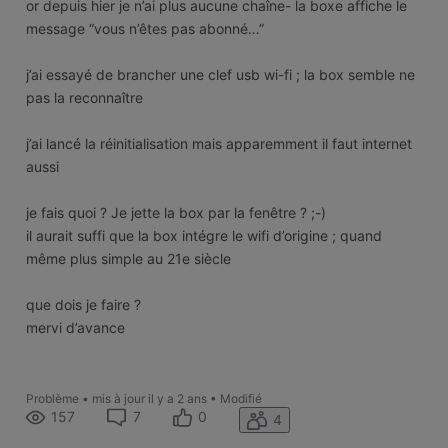
or depuis hier je n’ai plus aucune chaîne- la boxe affiche le
message “vous n’êtes pas abonné…”
j’ai essayé de brancher une clef usb wi-fi ; la box semble ne
pas la reconnaître
j’ai lancé la réinitialisation mais apparemment il faut internet
aussi
je fais quoi ? Je jette la box par la fenêtre ? ;-)
il aurait suffi que la box intégre le wifi d’origine ; quand
même plus simple au 21e siècle
que dois je faire ?
mervi d’avance
Problème
•
mis à jour
il y a 2 ans
•
Modifié
157
7
0
4