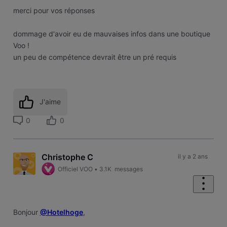
merci pour vos réponses
dommage d'avoir eu de mauvaises infos dans une boutique
Voo !
un peu de compétence devrait être un pré requis
J'aime
0
0
Christophe C
il y a 2 ans
Officiel VOO
•
3.1K
messages
Bonjour
@Hotelhoge
,