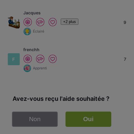
Jacques
+2 plus
9
Éclairé
frenchh
F
7
Apprenti
Avez-vous reçu l'aide souhaitée ?
Non
Oui