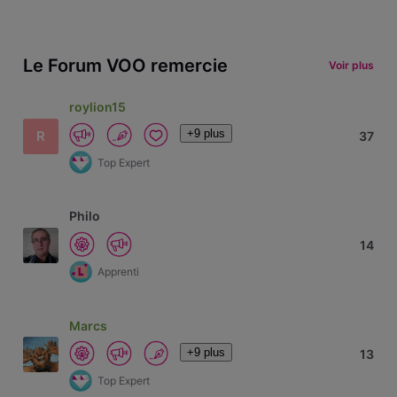
Le Forum VOO remercie
Voir plus
roylion15
+9 plus
R
37
Top Expert
Philo
14
Apprenti
Marcs
+9 plus
13
Top Expert