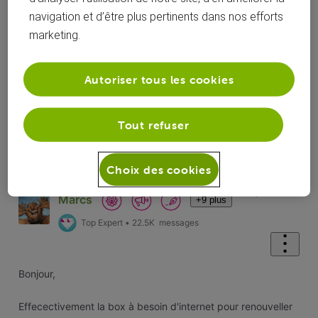
Réponses
navigation et d’être plus pertinents dans nos efforts
marketing.
Autoriser tous les cookies
Oldest First
Selected
Tout refuser
Oldest
First
Solution acceptée
Choix des cookies
il y a 2 ans
Marcs
+9 plus
Top Expert
•
22.5K
messages
Bonjour,
Effecectivement la box à besoin d'internet pour renouveller