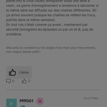
petite info si vous voulez enregistrer toute une série à
venir...ce genre d'enregistrement a tendance à déconner si
la même série est diffusée sur des chaines différentes. (Et
ça arrive souvent puisque les chaînes se refilent les trucs,
parfois dans la même semaine).
En tout cas c'était comme ça avant...maintenant par
sécurité j'enregistre les épisodes un par un et là, pas de
problème.
Mes amis se comptent sur les doigts d'une main; pour mes ennemis,
mon majeur dressé suffit !
J'aime
0
0
il y a 7 ans
Pfff001
P