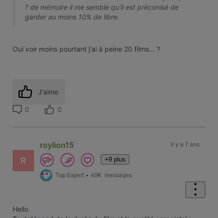
? de mémoire il me semble qu'il est préconisé de
garder au moins 10% de libre.
Oui voir moins pourtant j'ai à peine 20 films... ?
J'aime
0
0
roylion15
il y a 7 ans
+9 plus
R
Top Expert
•
49K
messages
Hello