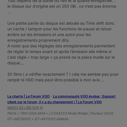
Tout dépend de la durée du film et la qualité enregistrée...
le disque dur d’origine est un 250 GB , ce n’est pas énorme
...
Une petite partie du disque est allouée au Time shift donc
un cache / tampon pour les fonctions de pause et retour
arrière sur les émissions et une autre pour les
enregistrements proprement dits.
A noter que des réglages des enregistrements permettent
de régler le temps avant et après l’émission elle même si
c’est réglé « trop large » ça prend de la place inutile sur le
disque..,
20 films ( a vérifier exactement ? ) cela me semble peu pour
remplir le HDD mais peut-être possible à mon avis ...
La charte | Le Forum VOO
-
‎La communauté VOO évolue : Support
client sur le forum, il y a du changement ! | Le Forum VOO
MERCI DE LIRE SVP !!!
PACK « TRIO GIGA MAX » | CGA4233 Mode Bridge | Routeur ASUS
GT-AXE16000 + GT-AX11000 AiMesh.