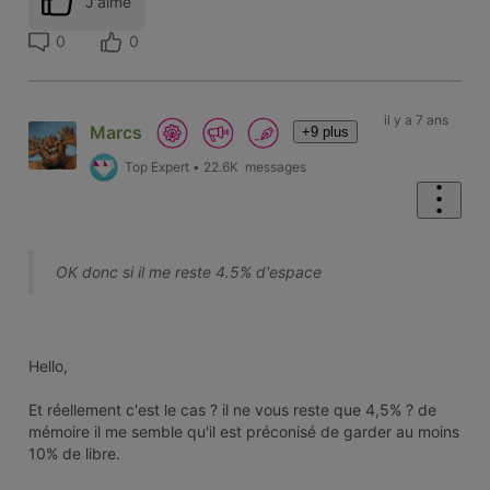
J'aime
0
0
il y a 7 ans
Marcs
+9 plus
Top Expert
•
22.6K
messages
OK donc si il me reste 4.5% d'espace
Hello,
Et réellement c'est le cas ? il ne vous reste que 4,5% ? de
mémoire il me semble qu'il est préconisé de garder au moins
10% de libre.