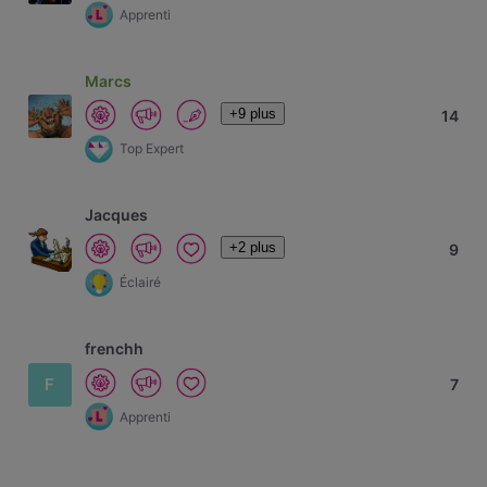
Apprenti
Marcs
+9 plus
14
Top Expert
Jacques
+2 plus
9
Éclairé
frenchh
F
7
Apprenti