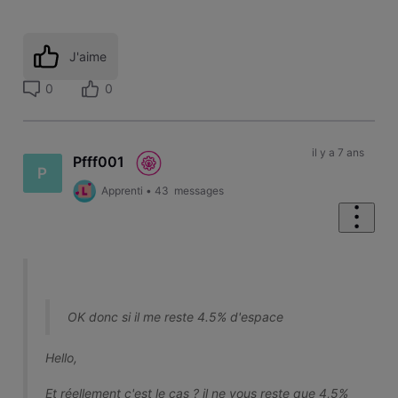
J'aime
0
0
il y a 7 ans
Pfff001
P
Apprenti
•
43
messages
OK donc si il me reste 4.5% d'espace
Hello,
Et réellement c'est le cas ? il ne vous reste que 4,5%