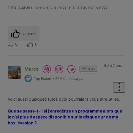
N'étant qu'un simple client, je ne parle jamais au nom de Voo
J'aime
0
0
il y a 7 ans
Marcs
+9 plus
Top Expert
•
22.6K
messages
Voici aussi quelques tutos qyui pourraient vous être utiles.
Que se passe-t-il si j’enregistre un programme alors que
je n’ai plus d’espace disponible sur le disque dur de ma
box .évasion ?