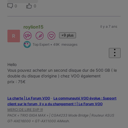
0
0
roylion15
il y a 7 ans
+9 plus
R
Top Expert
•
49K
messages
Hello
Vous pouvez acheter un second disque dur de 500 GB ( le
double du disque d’origine ) chez VOO également
prix : 75€
La charte | Le Forum VOO
-
‎La communauté VOO évolue : Support
client sur le forum, il y a du changement ! | Le Forum VOO
MERCI DE LIRE SVP !!!
PACK « TRIO GIGA MAX » | CGA4233 Mode Bridge | Routeur ASUS
GT-AXE16000 + GT-AX11000 AiMesh.