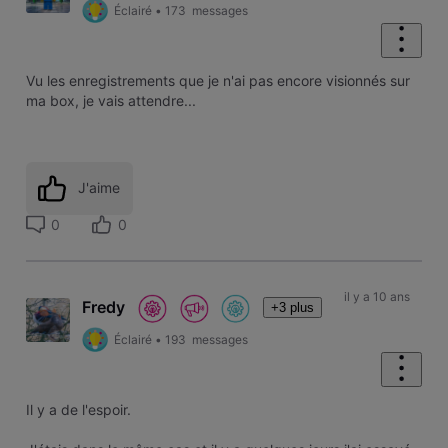
Éclairé
•
173
messages
Vu les enregistrements que je n'ai pas encore visionnés sur
ma box, je vais attendre...
J'aime
0
0
il y a 10 ans
Fredy
+3 plus
Éclairé
•
193
messages
Il y a de l'espoir.