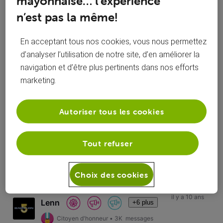
mayonnaise… l’expérience
Oldest
n’est pas la même!
First
il y a 10 ans
sabernard
S
En acceptant tous nos cookies, vous nous permettez
Promeneur
•
17
messages
d’analyser l’utilisation de notre site, d’en améliorer la
navigation et d’être plus pertinents dans nos efforts
j ai bien couper la box électriquement bouton et prise les
marketing.
enregistrement etais d une serie datant du 19 septembres
donc comment resoudre ce bug
Autoriser tous les cookies
Tout refuser
J'aime
0
0
Choix des cookies
il y a 10 ans
Lenn
+6 plus
Citoyen d'honneur
•
3K
messages