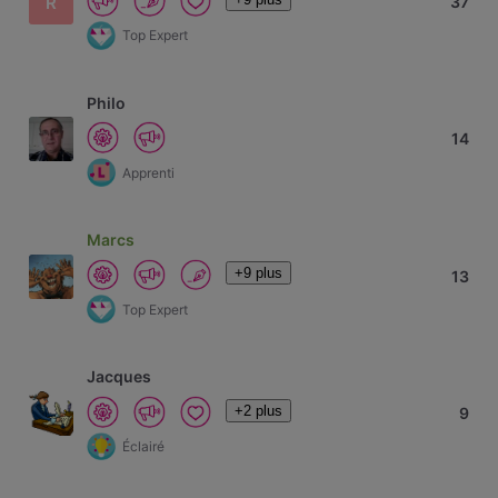
R
37
Top Expert
Philo
14
Apprenti
Marcs
+9 plus
13
Top Expert
Jacques
+2 plus
9
Éclairé