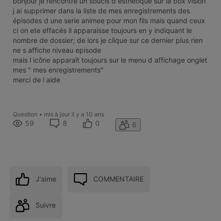
bonjour je rencontre un soucis d esthetique sur la box vision
j ai supprimer dans la liste de mes enregistrements des
épisodes d une serie animee pour mon fils mais quand ceux
ci on ete effacés il apparaisse toujours en y indiquant le
nombre de dossier; de lors je clique sur ce dernier plus rien
ne s affiche niveau episode
mais l icône apparaît toujours sur le menu d affichage onglet
mes " mes enregistrements"
merci de l aide
Question
•
mis à jour
il y a 10 ans
59
8
0
6
J'aime
COMMENTAIRE
Suivre