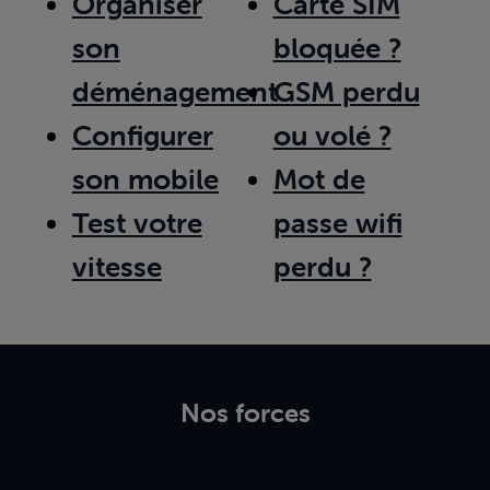
Organiser
Carte SIM
son
bloquée ?
déménagement
GSM perdu
Configurer
ou volé ?
son mobile
Mot de
Test votre
passe wifi
vitesse
perdu ?
Nos forces