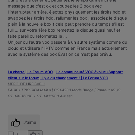
message que c'est ok et coupez les 2 box avec
l'interrupteur arrière, éjectez physiquement les tiroirs hdd et
swappez les tiroirs hdd, rallumer les box , associez le disque
plein à la nouvelle box ( cela peut prendre du temps s'il est
full ... sur votre 1ère box remettez le disque quasi neuf et
faite pareil ou reformatez le ...
Un jour ou l'autre voo passera à un autre système comme du
cloud et utilisera l' IPTV comme en France mais actuellement
avec le système des box Évasion ce n'est pas prévu.
La charte | Le Forum VOO
-
‎La communauté VOO évolue : Support
client sur le forum, il y a du changement ! | Le Forum VOO
MERCI DE LIRE SVP !!!
PACK « TRIO GIGA MAX » | CGA4233 Mode Bridge | Routeur ASUS
GT-AXE16000 + GT-AX11000 AiMesh.
J'aime
1
0