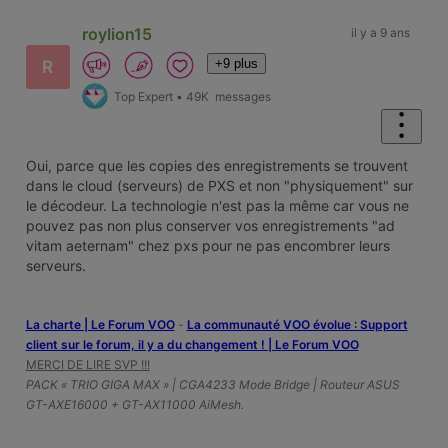
roylion15
il y a 9 ans
+9 plus
R
Top Expert
•
49K
messages
Oui, parce que les copies des enregistrements se trouvent
dans le cloud (serveurs) de PXS et non "physiquement" sur
le décodeur. La technologie n'est pas la même car vous ne
pouvez pas non plus conserver vos enregistrements "ad
vitam aeternam" chez pxs pour ne pas encombrer leurs
serveurs.
La charte | Le Forum VOO
-
‎La communauté VOO évolue : Support
client sur le forum, il y a du changement ! | Le Forum VOO
MERCI DE LIRE SVP !!!
PACK « TRIO GIGA MAX » | CGA4233 Mode Bridge | Routeur ASUS
GT-AXE16000 + GT-AX11000 AiMesh.