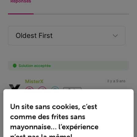
Réponses
Oldest First
Selected
Oldest
First
Solution acceptée
MisterX
il y a 9 ans
+7 plus
Expert
•
2.5K
messages
Un site sans cookies, c’est
comme des frites sans
Bonjour DDA,
mayonnaise… l’expérience
Malheureusement, il n'est pas possible de visionner un
n’est pas la même!