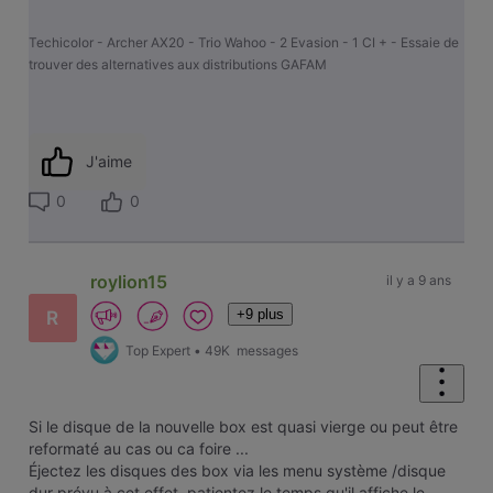
Techicolor - Archer AX20 - Trio Wahoo - 2 Evasion - 1 CI + - Essaie de
trouver des alternatives aux distributions GAFAM
J'aime
0
0
roylion15
il y a 9 ans
+9 plus
R
Top Expert
•
49K
messages
Si le disque de la nouvelle box est quasi vierge ou peut être
reformaté au cas ou ca foire ...
Éjectez les disques des box via les menu système /disque
dur prévu à cet effet, patientez le temps qu'il affiche le