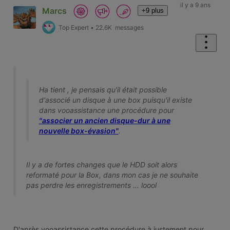
il y a 9 ans
Marcs
+9 plus
Top Expert
•
22.6K
messages
Ha tient , je pensais qu'il était possible
d'associé un disque à une box puisqu'il existe
dans vooassistance une procédure pour
"associer un ancien disque-dur à une
nouvelle box-évasion"
.
Il y a de fortes changes que le HDD soit alors
reformaté pour la Box, dans mon cas je ne souhaite
pas perdre les enregistrements ... loool
D'après vooassistance cette procédure à justement pour