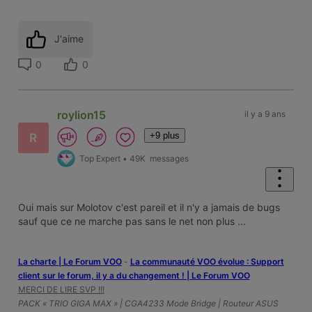
J'aime
0
0
roylion15
il y a 9 ans
+9 plus
R
Top Expert
•
49K
messages
Oui mais sur Molotov c'est pareil et il n'y a jamais de bugs
sauf que ce ne marche pas sans le net non plus ...
La charte | Le Forum VOO
-
‎La communauté VOO évolue : Support
client sur le forum, il y a du changement ! | Le Forum VOO
MERCI DE LIRE SVP !!!
PACK « TRIO GIGA MAX » | CGA4233 Mode Bridge | Routeur ASUS