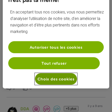
programme enregistré d'une box à l'autre et il n'est pas
possible d'échanger les disques durs dès lors que ceux-ci
En acceptant tous nos cookies, vous nous permettez
ont un système de cryptage lié individuellement à chaque
box.
d’analyser l’utilisation de notre site, d’en améliorer la
navigation et d’être plus pertinents dans nos efforts
Cordialement.
marketing.
X
Autoriser tous les cookies
Je suis capable du meilleur et du pire. Mais, dans le pire, c'est moi le
meilleur !
Tout refuser
Choix des cookies
J'aime
0
0
il y a 9 ans
DDA
+5 plus