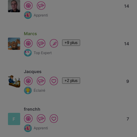
14
Apprenti
Marcs
+9 plus
14
Top Expert
Jacques
+2 plus
9
Éclairé
frenchh
F
7
Apprenti