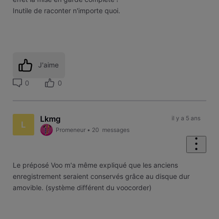
Inutile de raconter n'importe quoi.
J'aime
0
0
Lkmg
il y a 5 ans
L
Promeneur
•
20
messages
Le préposé Voo m'a même expliqué que les anciens
enregistrement seraient conservés grâce au disque dur
amovible. (système différent du voocorder)