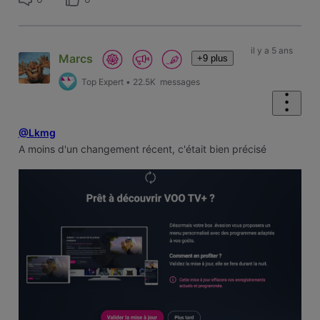
il y a 5 ans
Marcs
+9 plus
Top Expert
•
22.5K
messages
@Lkmg
A moins d'un changement récent, c'était bien précisé