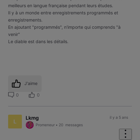
meilleurs en langue française pendant leurs études.
Il y à un monde entre enregistrements programmés et
enregistrements.
En ajoutant "programmés", n'importe qui comprends "à
venir"
Le diable est dans les détails.
J'aime
0
0
Lkmg
il y a 5 ans
L
Promeneur
•
20
messages