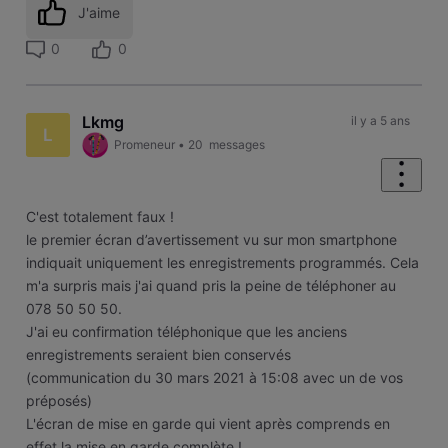
J'aime
0
0
Lkmg
il y a 5 ans
L
Promeneur
•
20
messages
C'est totalement faux !
le premier écran d’avertissement vu sur mon smartphone
indiquait uniquement les enregistrements programmés. Cela
m'a surpris mais j'ai quand pris la peine de téléphoner au
078 50 50 50.
J'ai eu confirmation téléphonique que les anciens
enregistrements seraient bien conservés
(communication du 30 mars 2021 à 15:08 avec un de vos
préposés)
L'écran de mise en garde qui vient après comprends en
effet la mise en garde complète !