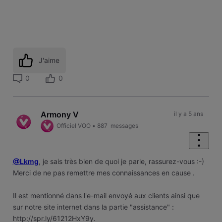
J'aime
0
0
Armony V
il y a 5 ans
Officiel VOO
•
887
messages
@Lkmg
, je sais très bien de quoi je parle, rassurez-vous :-)
Merci de ne pas remettre mes connaissances en cause .
Il est mentionné dans l'e-mail envoyé aux clients ainsi que
sur notre site internet dans la partie "assistance" :
http://spr.ly/61212HxY9y.