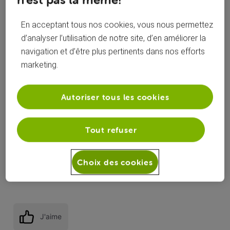
0
0
En acceptant tous nos cookies, vous nous permettez
d’analyser l’utilisation de notre site, d’en améliorer la
il y a 5 ans
navigation et d’être plus pertinents dans nos efforts
webvince
marketing.
Apprenti
•
37
messages
Autoriser tous les cookies
Bonsoir, lors de la validation de l'installation de la mise à jour,
il y a un bien un message qui indique que les
Tout refuser
enregistrements seront perdus et qu'il faut absolument les
regarder avant de faire le grand saut !
Choix des cookies
Vincent
J'aime