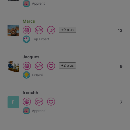
Apprenti
Marcs
+9 plus
13
Top Expert
Jacques
+2 plus
9
Éclairé
frenchh
F
7
Apprenti