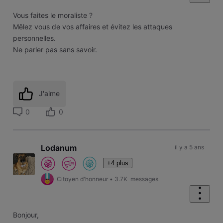
Vous faites le moraliste ?
Mêlez vous de vos affaires et évitez les attaques
personnelles.
Ne parler pas sans savoir.
J'aime
0
0
Lodanum
il y a 5 ans
+4 plus
Citoyen d'honneur
•
3.7K
messages
Bonjour,