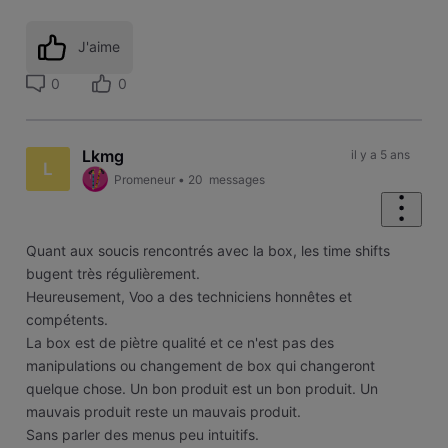
J'aime
0
0
Lkmg
il y a 5 ans
L
Promeneur
•
20
messages
Quant aux soucis rencontrés avec la box, les time shifts
bugent très régulièrement.
Heureusement, Voo a des techniciens honnêtes et
compétents.
La box est de piètre qualité et ce n'est pas des
manipulations ou changement de box qui changeront
quelque chose. Un bon produit est un bon produit. Un
mauvais produit reste un mauvais produit.
Sans parler des menus peu intuitifs.