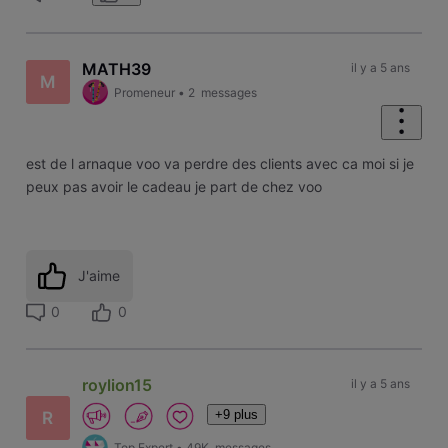
MATH39
il y a 5 ans
M
Promeneur
•
2
messages
est de l arnaque voo va perdre des clients avec ca moi si je
peux pas avoir le cadeau je part de chez voo
J'aime
0
0
roylion15
il y a 5 ans
+9 plus
R
Top Expert
•
49K
messages