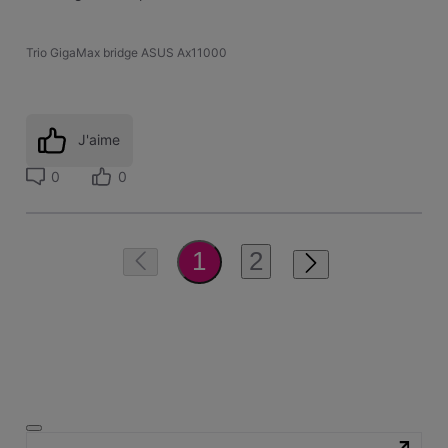
Trio GigaMax bridge ASUS Ax11000
J'aime
0
0
2
1