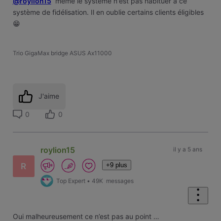
@roylion15
même le système n'est pas habituer à ce
système de fidélisation. Il en oublie certains clients éligibles
😁
Trio GigaMax bridge ASUS Ax11000
J'aime
0
0
roylion15
il y a 5 ans
+9 plus
R
Top Expert
•
49K
messages
Oui malheureusement ce n’est pas au point …