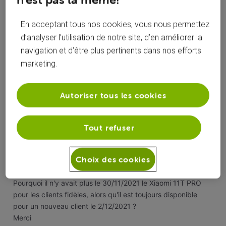
En acceptant tous nos cookies, vous nous permettez
J'aime
d’analyser l’utilisation de notre site, d’en améliorer la
navigation et d’être plus pertinents dans nos efforts
0
0
marketing.
il y a 5 ans
Autoriser tous les cookies
romeo77
Promeneur
•
31
messages
Tout refuser
Si vous voulez jouer sur le mots, je suis donc chez voo
Choix des cookies
depuis 2006, mais vous ne répondez absolument pas à ma
question.
Pourquoi il n'y avait plus le 30/11/2021 le Xiaomi 11T PRO
pour les clients fidèles, alors qu'il est toujours disponible
pour un nouveau client le 2/12/2021 ?
Merci