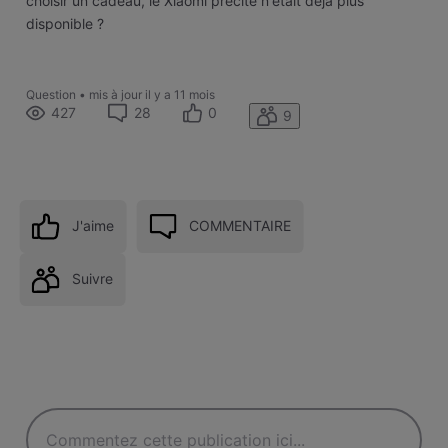
choisir un cadeau, le Xiaomi précité n'était déjà plus
disponible ?
Question
•
mis à jour
il y a 11 mois
427
28
0
9
J'aime
COMMENTAIRE
Suivre