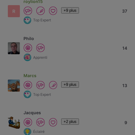
roylion15
+9 plus
R
37
Top Expert
Philo
14
Apprenti
Marcs
+9 plus
13
Top Expert
Jacques
+2 plus
9
Éclairé