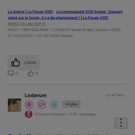
La charte | Le Forum VOO
-
‎La communauté VOO évolue : Support
client sur le forum, il y a du changement ! | Le Forum VOO
MERCI DE LIRE SVP !!!
PACK « TRIO GIGA MAX » | CGA4233 Mode Bridge | Routeur ASUS
GT-AXE16000 + GT-AX11000 AiMesh.
J'aime
0
0
Lodanum
il y a 5 ans
+4 plus
Citoyen d'honneur
•
3.7K
messages