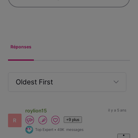
Réponses
Oldest First
Selected
Oldest
First
roylion15
il y a 5 ans
+9 plus
R
Top Expert
•
49K
messages