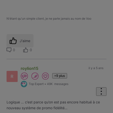
N'étant qu'un simple client, je ne parle jamais au nom de Voo
J'aime
0
0
roylion15
il y a 5 ans
+9 plus
R
Top Expert
•
49K
messages
Logique … c’est parce qu’on est pas encore habitué à ce
nouveau système de promo fidélité…