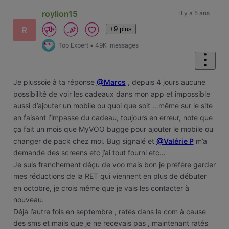
roylion15
il y a 5 ans
+9 plus
R
Top Expert
•
49K
messages
Je plussoie à ta réponse
@Marcs
, depuis 4 jours aucune
possibilité de voir les cadeaux dans mon app et impossible
aussi d’ajouter un mobile ou quoi que soit …même sur le site
en faisant l’impasse du cadeau, toujours en erreur, note que
ça fait un mois que MyVOO bugge pour ajouter le mobile ou
changer de pack chez moi. Bug signalé et
@Valérie P
m’a
demandé des screens etc j’ai tout fourni etc…
Je suis franchement déçu de voo mais bon je préfère garder
mes réductions de la RET qui viennent en plus de débuter
en octobre, je crois même que je vais les contacter à
nouveau.
Déjà l’autre fois en septembre , ratés dans la com à cause
des sms et mails que je ne recevais pas , maintenant ratés