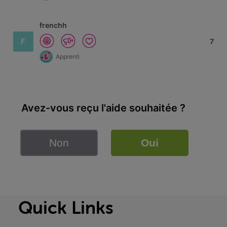
frenchh
F
7
Apprenti
Avez-vous reçu l'aide souhaitée ?
Non
Oui
Quick Links