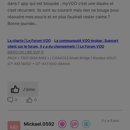
dans l’ app qui est bloquée , myVOO c’est une daube et
c’est récurrent. Ils sont au courant mais rien ne bouge pour
résoudre mes soucis et en plus faudrait rester calme ?
Bonne journée…
La charte | Le Forum VOO
-
‎La communauté VOO évolue : Support
client sur le forum, il y a du changement ! | Le Forum VOO
MERCI DE LIRE SVP !!!
PACK « TRIO GIGA MAX » | CGA4233 Mode Bridge | Routeur ASUS
GT-AXE16000 + GT-AX11000 AiMesh.
J'aime
0
0
il y a 5 ans
Mickael.0592
M0