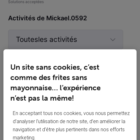
Solutions acceptées
Activités de Mickael.0592
Toutesles activités
Selected
Toutesles
Mickael.0592
 a commenté sur la publication de 
Un site sans cookies, c’est
activités
RizlaineB
comme des frites sans
Concours VOO : tentez de remporter une
mayonnaise… l’expérience
R
TV Philips 4K !
n’est pas la même!
Pour bien commencer l’année sur grand écran, la
communauté VOO vous propose un concours festif ! 😊 À la
En acceptant tous nos cookies, vous nous permettez
clé : 5 télévisions Philips 50″ Ultra HD 4K à gagner pour
d’analyser l’utilisation de notre site, d’en améliorer la
profiter pleinement de vos contenus préférés ! Chaque
navigation et d’être plus pertinents dans nos efforts
gagnant remportera une TV Philips 50PUS7009/12, un
Bonjour , pareil j'ai reçu l'email aussi pour
véritable grand écran : ✔️ Écran
marketing.
M0