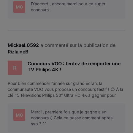
D'accord , encore merci pour ce super
véritable grand écran : ✔️ Écran
M0
concours .
Mickael.0592
 a commenté sur la publication de 
RizlaineB
Concours VOO : tentez de remporter une
R
TV Philips 4K !
Pour bien commencer l’année sur grand écran, la
communauté VOO vous propose un concours festif ! 😊 À la
clé : 5 télévisions Philips 50″ Ultra HD 4K à gagner pour
profiter pleinement de vos contenus préférés ! Chaque
gagnant remportera une TV Philips 50PUS7009/12, un
Merci , première fois que je gagne a un
véritable grand écran : ✔️ Écran
M0
concours :) Cela ce passe comment après
svp ? ^^