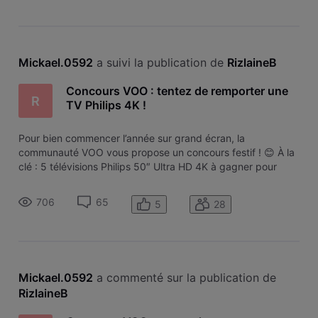
Mickael.0592
 a suivi la publication de 
RizlaineB
Concours VOO : tentez de remporter une
R
TV Philips 4K !
Pour bien commencer l’année sur grand écran, la
communauté VOO vous propose un concours festif ! 😊 À la
clé : 5 télévisions Philips 50″ Ultra HD 4K à gagner pour
profiter pleinement de vos contenus préférés ! Chaque
gagnant remportera une TV Philips 50PUS7009/12, un
706
65
5
28
véritable grand écran : ✔️ Écran
Mickael.0592
 a commenté sur la publication de 
RizlaineB