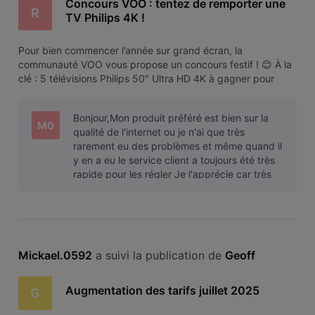
Concours VOO : tentez de remporter une
R
TV Philips 4K !
Pour bien commencer l’année sur grand écran, la
communauté VOO vous propose un concours festif ! 😊 À la
clé : 5 télévisions Philips 50″ Ultra HD 4K à gagner pour
profiter pleinement de vos contenus préférés ! Chaque
gagnant remportera une TV Philips 50PUS7009/12, un
Bonjour,Mon produit préféré est bien sur la
véritable grand écran : ✔️ Écran
M0
qualité de l'internet ou je n'ai que très
rarement eu des problèmes et même quand il
y en a eu le service client a toujours été très
rapide pour les régler Je l'apprécie car très
rapide et stable ce qui me
Mickael.0592
 a suivi la publication de 
Geoff
Augmentation des tarifs juillet 2025
G