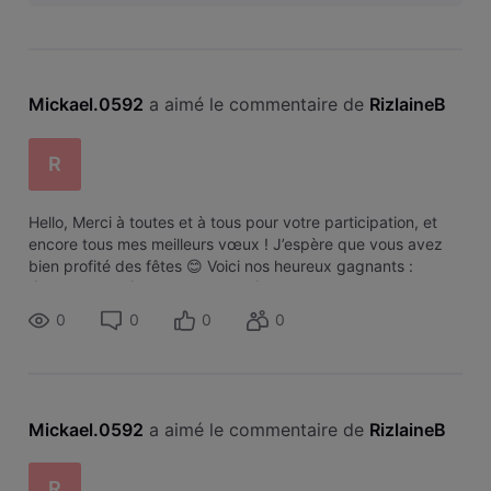
semaine aucun email.
Mickael.0592
 a aimé le commentaire de 
RizlaineB
R
Hello, Merci à toutes et à tous pour votre participation, et
encore tous mes meilleurs vœux ! J’espère que vous avez
bien profité des fêtes 😊 Voici nos heureux gagnants :
@Jordan23 , @Mickael.0592 , @Baldini Serge ,
@Lindsayrug et @micorrado Félici
0
0
0
0
Mickael.0592
 a aimé le commentaire de 
RizlaineB
R