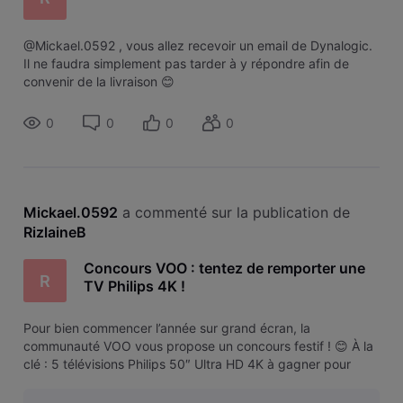
@Mickael.0592 , vous allez recevoir un email de Dynalogic.
Il ne faudra simplement pas tarder à y répondre afin de
convenir de la livraison 😊
0
0
0
0
Mickael.0592
 a commenté sur la publication de 
RizlaineB
Concours VOO : tentez de remporter une
R
TV Philips 4K !
Pour bien commencer l’année sur grand écran, la
communauté VOO vous propose un concours festif ! 😊 À la
clé : 5 télévisions Philips 50″ Ultra HD 4K à gagner pour
profiter pleinement de vos contenus préférés ! Chaque
gagnant remportera une TV Philips 50PUS7009/12, un