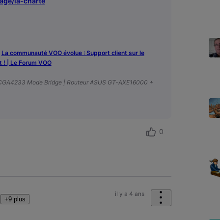
age/la-charte
-
‎La communauté VOO évolue : Support client sur le
t ! | Le Forum VOO
 CGA4233 Mode Bridge | Routeur ASUS GT-AXE16000 +
0
il y a 4 ans
+9 plus