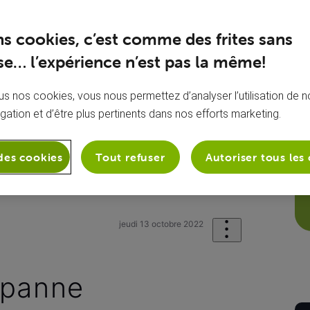
ns cookies, c’est comme des frites sans
e… l’expérience n’est pas la même!
s nos cookies, vous nous permettez d’analyser l’utilisation de no
igation et d’être plus pertinents dans nos efforts marketing.
des cookies
Tout refuser
Autoriser tous les
sion
Mon VOOcorder
voocorder en
jeudi 13 octobre 2022
 panne