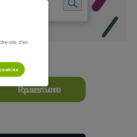
tre site, d’en
 cookies
 panne
Poser une question