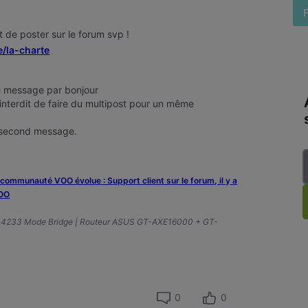
nt de poster sur le forum svp !
e/la-charte
 message par bonjour
interdit de faire du multipost pour un même
 second message.
a communauté VOO évolue : Support client sur le forum, il y a
VOO
A4233 Mode Bridge | Routeur ASUS GT-AXE16000 + GT-
0
0