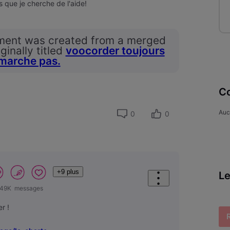
 que je cherche de l'aide!
ment was created from a merged
ginally titled
voocorder toujours
 marche pas.
Co
Auc
0
0
+9 plus
Le
49K
messages
er !