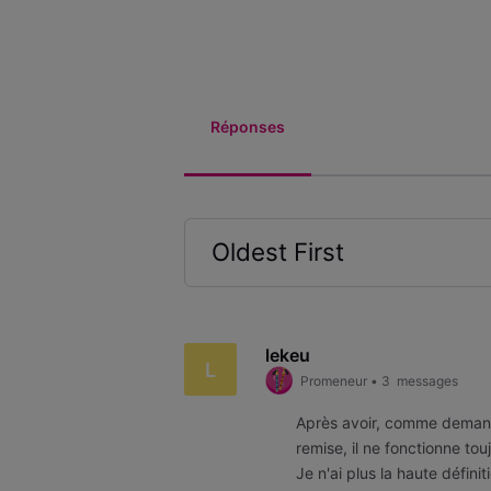
Réponses
Oldest First
Selected
Oldest
First
lekeu
L
Promeneur
•
3
messages
Après avoir, comme demandé
remise, il ne fonctionne tou
Je n'ai plus la haute défin