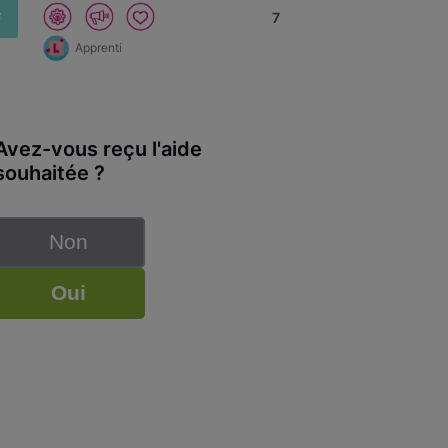
F
7
Apprenti
Avez-vous reçu l'aide
souhaitée ?
Non
Oui