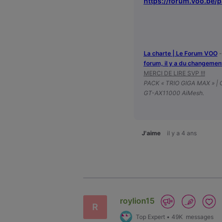
https://forum.voo.be/p
La charte | Le Forum VOO
forum, il y a du changemen
MERCI DE LIRE SVP !!!
PACK « TRIO GIGA MAX » |
GT-AX11000 AiMesh.
J'aime
il y a 4 ans
roylion15
R
Top Expert
•
49K
messages