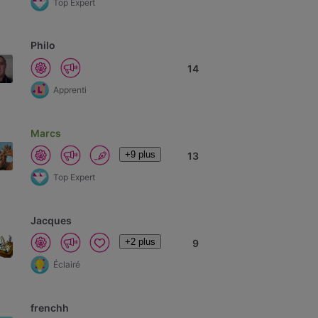
Top Expert
Philo
14
Apprenti
Marcs
+9 plus
13
Top Expert
Jacques
+2 plus
9
Éclairé
frenchh