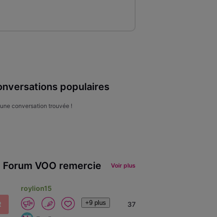
nversations populaires
une conversation trouvée !
 Forum VOO remercie
Voir plus
roylion15
+9 plus
R
37