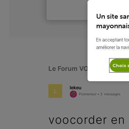
Un site sa
mayonnais
En acceptant tou
améliorer la nav
Choix 
Le Forum VOO
Télévi
lekeu
L
Promeneur
•
3
messages
voocorder en