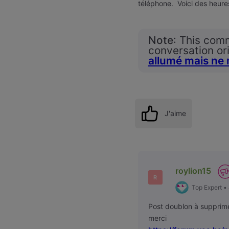
téléphone. Voici des heures
Note
: This com
conversation ori
allumé mais ne
J'aime
roylion15
R
Top Expert
•
Post doublon à supprim
merci