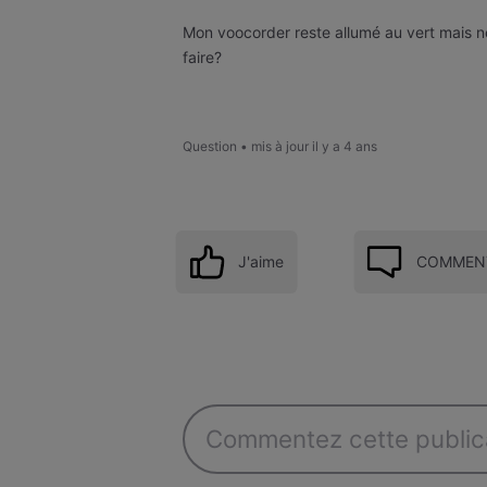
Mon voocorder reste allumé au vert mais ne
faire?
Question
•
mis à jour
il y a 4 ans
J'aime
COMMENT