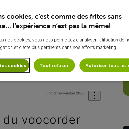
ns cookies, c’est comme des frites sans
e… l’expérience n’est pas la même!
s nos cookies, vous nous permettez d’analyser l’utilisation de no
igation et d’être plus pertinents dans nos efforts marketing.
des cookies
Tout refuser
Autoriser tous les
sion
Mon VOOcorder
réinitialisati
lundi 27 novembre 2023
on du voocorder