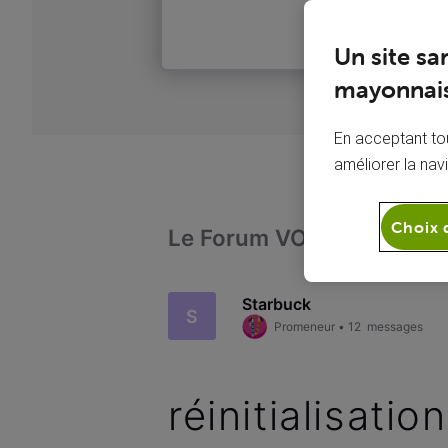
Un site sa
mayonnais
En acceptant tou
améliorer la nav
Choix 
Le Forum VOO
Télévi
Starbuck
S
Promeneur
•
12
messages
réinitialisati