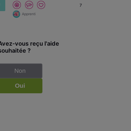
F
7
Apprenti
Avez-vous reçu l'aide
souhaitée ?
Non
Oui