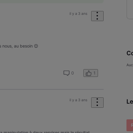
il y a 3 ans
s nous, au besoin 😊
Co
Auc
1
0
il y a 3 ans
Le
la manipulation à deux reprises mais le résultat