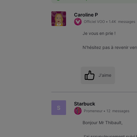
Caroline P
Officiel VOO
•
1.4K
messages
Je vous en prie !
N'hésitez pas à revenir ver
J'aime
Starbuck
S
Promeneur
•
12
messages
Bonjour Mr Thibault,
J'ai scrupuleusement suivi 