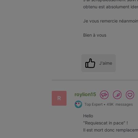
obtenu est absolument iden
Je vous remercie néanmoins
Bien à vous
J'aime
roylion15
R
Top Expert
•
49K
messages
Hello
"Requiescat in pace" !
Il est mort donc remplacem