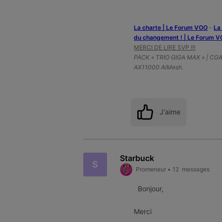
La charte | Le Forum VOO
-
‎L
du changement ! | Le Forum 
MERCI DE LIRE SVP !!!
PACK « TRIO GIGA MAX » | CG
AX11000 AiMesh.
J'aime
Starbuck
S
Promeneur
•
12
messages
Bonjour,
Merci