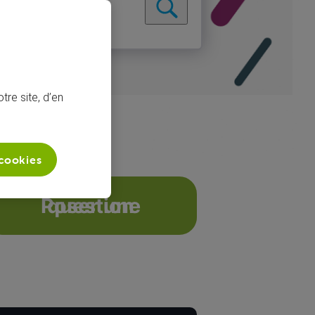
tre site, d’en
 cookies
on du voocorder
Poser une question