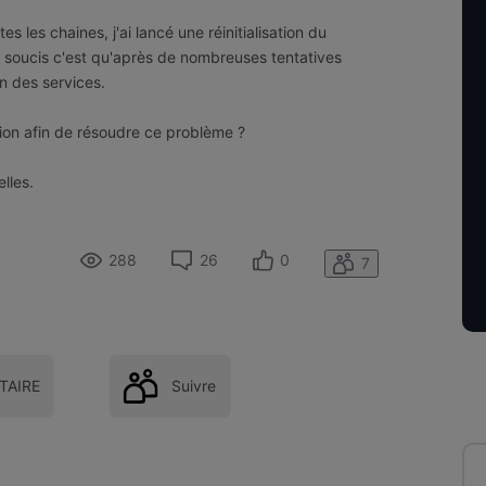
s les chaines, j'ai lancé une réinitialisation du
 soucis c'est qu'après de nombreuses tentatives
on des services.
ution afin de résoudre ce problème ?
lles.
288
26
0
7
AIRE
Suivre