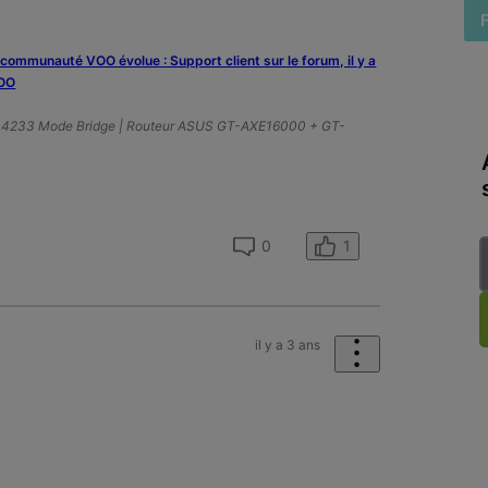
a communauté VOO évolue : Support client sur le forum, il y a
VOO
A4233 Mode Bridge | Routeur ASUS GT-AXE16000 + GT-
1
0
il y a 3 ans