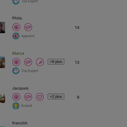
Top Expert
Philo
14
Apprenti
Marcs
+9 plus
13
Top Expert
Jacques
+2 plus
9
Éclairé
frenchh