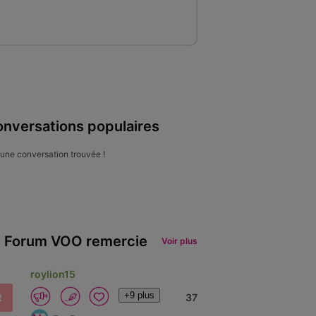
nversations populaires
une conversation trouvée !
 Forum VOO remercie
Voir plus
roylion15
+9 plus
R
37