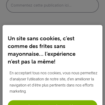
Un site sans cookies, c’est
Réponses
comme des frites sans
mayonnaise… l’expérience
n’est pas la même!
Oldest First
En acceptant tous nos cookies, vous nous permettez
Selected
d’analyser l’utilisation de notre site, d’en améliorer la
Oldest
navigation et d’être plus pertinents dans nos efforts
First
roylion15
il y a 3 ans
marketing.
+9 plus
R