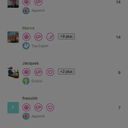
14
Apprenti
Marcs
+9 plus
14
Top Expert
Jacques
+2 plus
9
Éclairé
frenchh
F
7
Apprenti