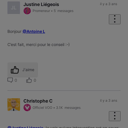
Justine Liégeois
il y a 3 ans
JL
Promeneur
•
5
messages
Bonjour
@Antoine L
C’est fait, merci pour le conseil :-)
J'aime
0
0
Christophe C
il y a 3 ans
Officiel VOO
•
3.1K
messages
@Justine Liégeois
Je vois qu'une intervention est en cours