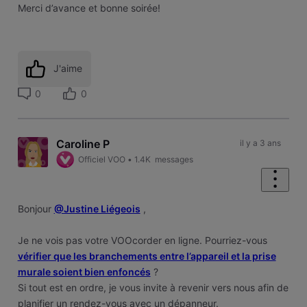
Merci d’avance et bonne soirée!
J'aime
0
0
Caroline P
il y a 3 ans
Officiel VOO
•
1.4K
messages
Bonjour
@Justine Liégeois
,
Je ne vois pas votre VOOcorder en ligne. Pourriez-vous
vérifier que les branchements entre l’appareil et la prise
murale soient bien enfoncés
?
Si tout est en ordre, je vous invite à revenir vers nous afin de
planifier un rendez-vous avec un dépanneur.