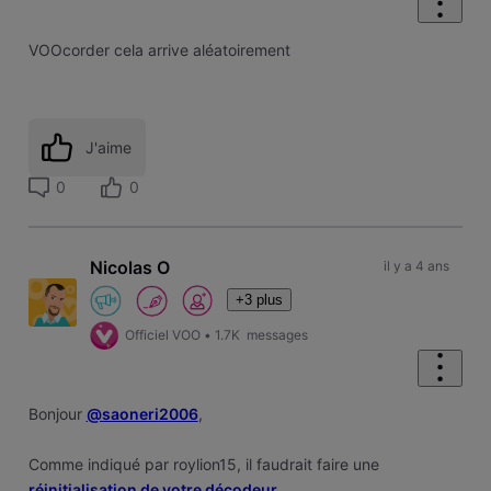
VOOcorder cela arrive aléatoirement
J'aime
0
0
Nicolas O
il y a 4 ans
+3 plus
Officiel VOO
•
1.7K
messages
Bonjour
@saoneri2006
,
Comme indiqué par roylion15, il faudrait faire une
réinitialisation de votre décodeur.