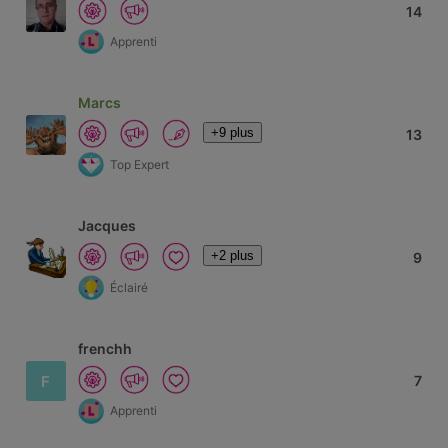
14
Apprenti
Marcs
+9 plus
13
Top Expert
Jacques
+2 plus
9
Éclairé
frenchh
F
7
Apprenti