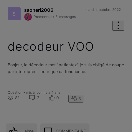
saoneri2006
mardi 4 octobre 2022
S
Promeneur
•
5
messages
decodeur VOO
Bonjour, le décodeur met "patientez" je suis obligé de coupé
par interrupteur pour que ca fonctionne.
Question
•
mis à jour
il y a 4 ans
81
3
0
3
J'aime
COMMENTAIRE