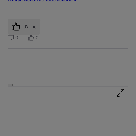
J'aime
0
0