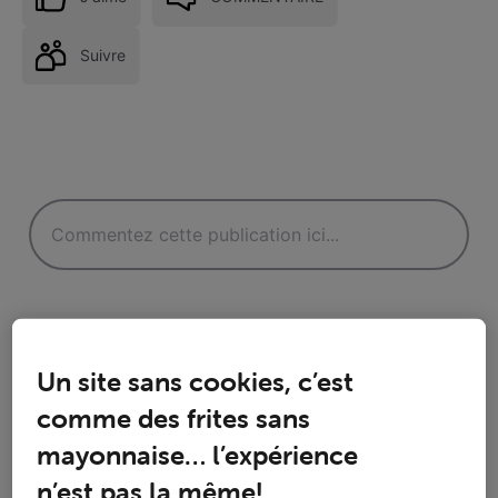
Suivre
Un site sans cookies, c’est
comme des frites sans
Réponses
mayonnaise… l’expérience
n’est pas la même!