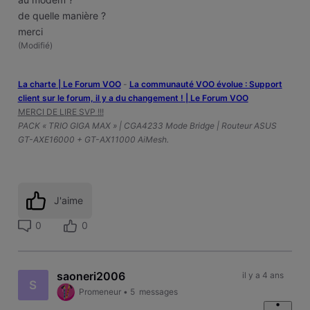
de quelle manière ?
merci
(
Modifié
)
La charte | Le Forum VOO
-
‎La communauté VOO évolue : Support
client sur le forum, il y a du changement ! | Le Forum VOO
MERCI DE LIRE SVP !!!
PACK « TRIO GIGA MAX » | CGA4233 Mode Bridge | Routeur ASUS
GT-AXE16000 + GT-AX11000 AiMesh.
J'aime
0
0
saoneri2006
il y a 4 ans
S
Promeneur
•
5
messages