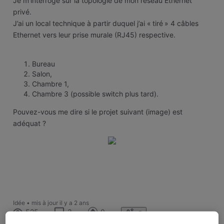
Je m’interroge sur la topologie de mon réseau Ethernet
privé.
J’ai un local technique à partir duquel j’ai « tiré » 4 câbles
Ethernet vers leur prise murale (RJ45) respective.
Bureau
Salon,
Chambre 1,
Chambre 3 (possible switch plus tard).
Pouvez-vous me dire si le projet suivant (image) est
adéquat ?
Idée
•
mis à jour
il y a 2 ans
525
3
0
3