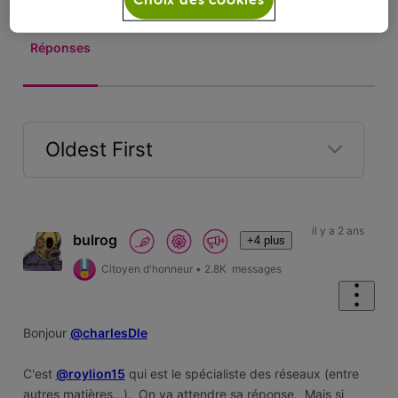
Réponses
Oldest First
Selected
Oldest
First
il y a 2 ans
bulrog
+4 plus
Citoyen d'honneur
•
2.8K
messages
Bonjour
@charlesDle
C'est
@roylion15
qui est le spécialiste des réseaux (entre
autres matières...). On va attendre sa réponse. Mais si