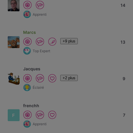
14
Apprenti
Marcs
+9 plus
13
Top Expert
Jacques
+2 plus
9
Éclairé
frenchh
F
7
Apprenti