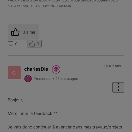
PACK « TRIO GIGA MAX » | CGA4233 Mode Bridge | Routeur ASUS
GT-AXE16000 + GT-AX11000 AiMesh.
J'aime
1
0
il y a 2 ans
charlesDle
C
Promeneur
•
25
messages
Bonjour,
Merci pour le feedback ^^
Je vais donc continuer à avencer dans mes travaux/projets