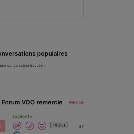
nversations populaires
une conversation trouvée !
 Forum VOO remercie
Voir plus
roylion15
+9 plus
R
37