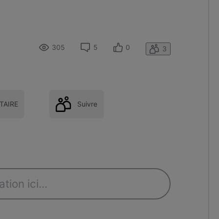
305
5
0
3
AIRE
Suivre