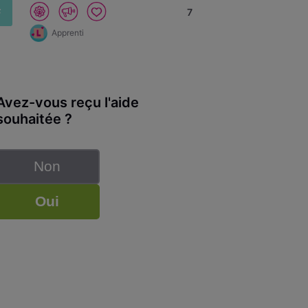
F
7
Apprenti
Avez-vous reçu l'aide
souhaitée ?
Non
Oui