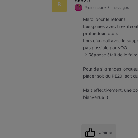
ben20
B
Promeneur
•
3
messages
Merci pour le retour !
Les gaines avec tire-fil s
profondeur, etc.).
Lors d'un call avec le sup
pas possible par VOO.
→ Réponse était de le faire
Pour de si grandes longueur
placer soit du PE20, soit d
Mais effectivement, une conf
bienvenue :)
J'aime