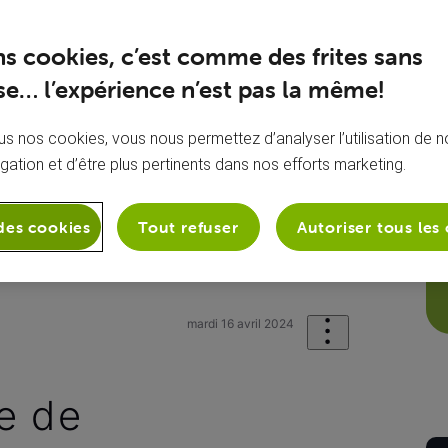
ns cookies, c’est comme des frites sans
e… l’expérience n’est pas la même!
s nos cookies, vous nous permettez d’analyser l’utilisation de no
igation et d’être plus pertinents dans nos efforts marketing.
des cookies
Tout refuser
Autoriser tous les
et
Mon matériel VOO
Nouveau cabl
mardi 16 avril 2024
e de