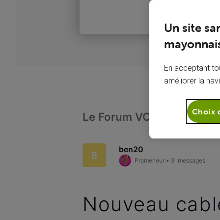
Un site sa
mayonnais
En acceptant tou
améliorer la nav
Choix 
Le Forum VOO
Intern
ben20
B
Promeneur
•
3
messages
Nouveau cabl