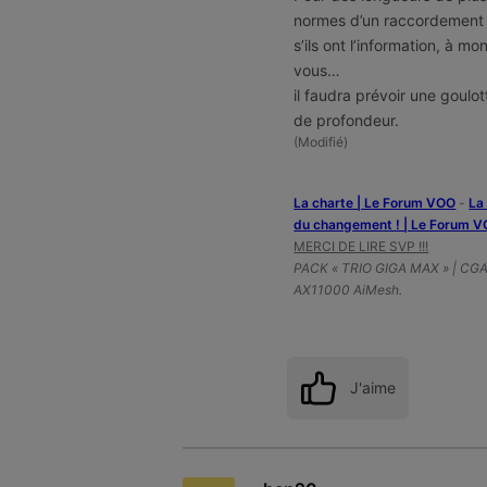
normes d’un raccordement cl
s’ils ont l’information, à m
vous…
il faudra prévoir une goulo
de profondeur.
(
Modifié
)
La charte | Le Forum VOO
-
‎L
du changement ! | Le Forum 
MERCI DE LIRE SVP !!!
PACK « TRIO GIGA MAX » | CG
AX11000 AiMesh.
J'aime