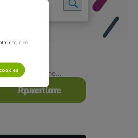
tre site, d’en
 cookies
e de raccordeme...
Poser une question