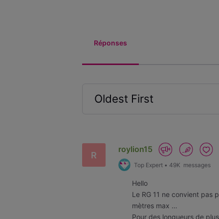
Réponses
Oldest First
Selected
Oldest
First
roylion15
R
Top Expert
•
49K
messages
Hello
Le RG 11 ne convient pas p
mètres max …
Pour des longueurs de plus