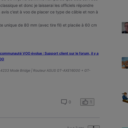
assique et donc je laisserai les officiels répondre
on avis c’est à voo de placer ce type de câble et non à
tte unique de 80 mm (avec tire fil) et placée à 60 cm
a communauté VOO évolue : Support client sur le forum, il y a
VOO
A4233 Mode Bridge | Routeur ASUS GT-AXE16000 + GT-
1
0
il y a 2 ans