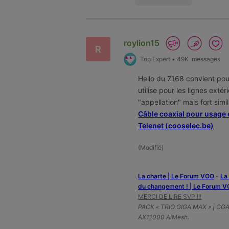
roylion15
R
Top Expert
•
49K
messages
Hello du 7168 convient po
utilise pour les lignes exté
"appellation" mais fort simi
Câble coaxial pour usage
Telenet (cooselec.be)
(
Modifié
)
La charte | Le Forum VOO
-
‎L
du changement ! | Le Forum 
MERCI DE LIRE SVP !!!
PACK « TRIO GIGA MAX » | CG
AX11000 AiMesh.