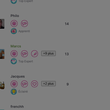
Top Expert
Philo
14
Apprenti
Marcs
+9 plus
13
Top Expert
Jacques
+2 plus
9
Éclairé
frenchh