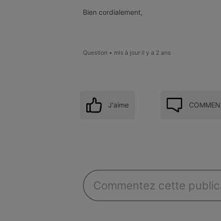
Bien cordialement,
Question
•
mis à jour
il y a 2 ans
J'aime
COMMENT