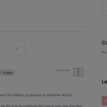
Co
Auc
il y a 2 ans
+9 plus
Le
our 100 mètres, ça je peux le confirmer 40/50
 de 80 m je ne confirme rien parce que cela sort des