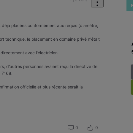
ont déjà placées conformément aux requis (diamètre,
port technique, le placement en
domaine privé
n'était
 directement avec l'électricien.
s, d'autres personnes avaient reçu la directive de
u 7168.
irmation officielle et plus récente serait la
0
0