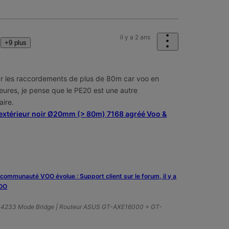
il y a 2 ans
+9 plus
ur les raccordements de plus de 80m car voo en
rieures, je pense que le PE20 est une autre
laire.
 extérieur noir Ø20mm (> 80m) 7168 agréé Voo &
a communauté VOO évolue : Support client sur le forum, il y a
VOO
A4233 Mode Bridge | Routeur ASUS GT-AXE16000 + GT-