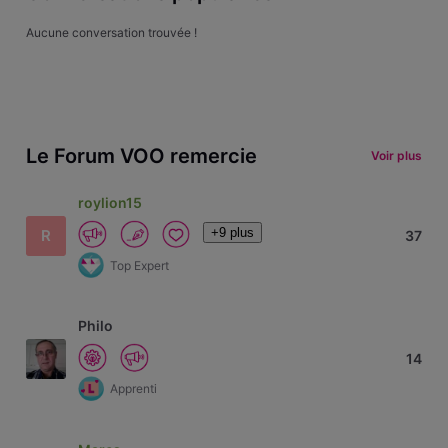
Aucune conversation trouvée !
Le Forum VOO remercie
Voir plus
roylion15
+9 plus
R
37
Top Expert
Philo
14
Apprenti