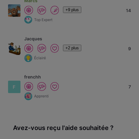
Marcs
+9 plus
14
Top Expert
Jacques
+2 plus
9
Éclairé
frenchh
F
7
Apprenti
Avez-vous reçu l'aide souhaitée ?