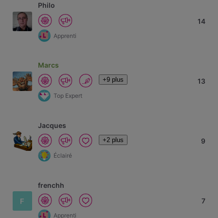
Philo
14
Apprenti
Marcs
+9 plus
13
Top Expert
Jacques
+2 plus
9
Éclairé
frenchh
F
7
Apprenti