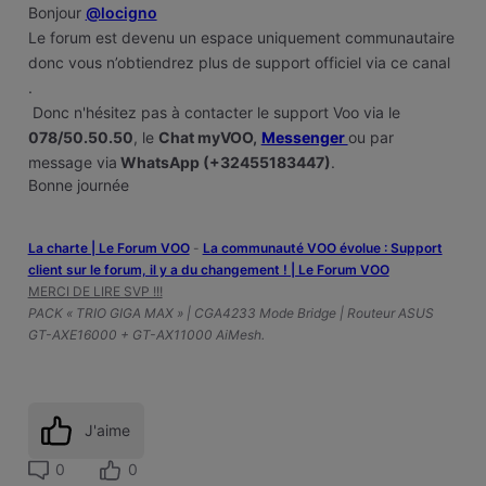
Bonjour
@locigno
Le forum est devenu un espace uniquement communautaire
donc vous n’obtiendrez plus de support officiel via ce canal
.
Donc n'hésitez pas à contacter le support Voo via le
078/50.50.50
, le
Chat myVOO,
Messenger
ou par
message via
WhatsApp (+32455183447)
.
Bonne journée
La charte | Le Forum VOO
-
‎La communauté VOO évolue : Support
client sur le forum, il y a du changement ! | Le Forum VOO
MERCI DE LIRE SVP !!!
PACK « TRIO GIGA MAX » | CGA4233 Mode Bridge | Routeur ASUS
GT-AXE16000 + GT-AX11000 AiMesh.
J'aime
0
0