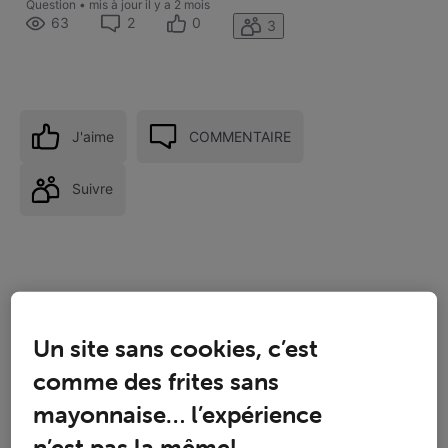
Question
•
mis à jour
il y a 2 mois
63
2
0
3
J'aime
COMMENTAIRE
Suivre
Un site sans cookies, c’est
comme des frites sans
mayonnaise… l’expérience
n’est pas la même!