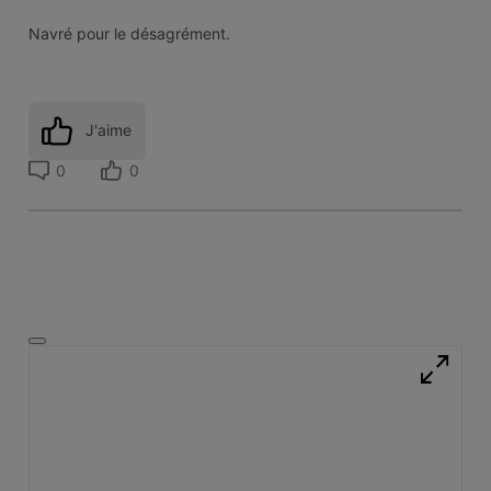
Navré pour le désagrément.
J'aime
0
0