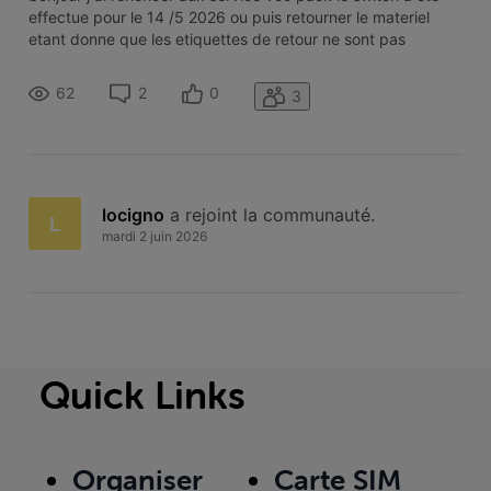
effectue pour le 14 /5 2026 ou puis retourner le materiel
etant donne que les etiquettes de retour ne sont pas
disponible merci j annule donc mes domiciliation afin de ne
pas payer plusieurs abonnements merci de votre reponse
62
2
0
3
locigno
 a rejoint la communauté.
L
mardi 2 juin 2026
Quick Links
Organiser
Carte SIM