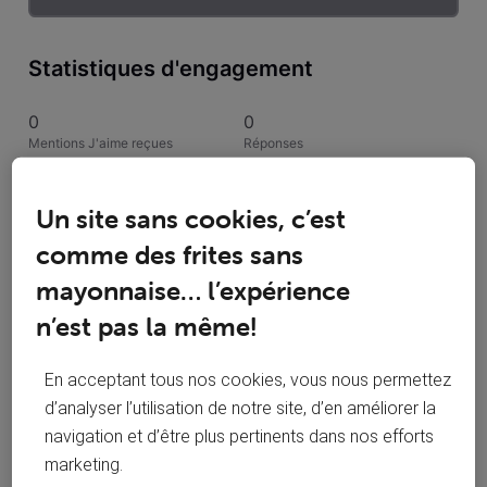
Statistiques d'engagement
0
0
Mentions J'aime reçues
Réponses
1
1
Un site sans cookies, c’est
Conversations suivies
Publications
comme des frites sans
0
mayonnaise… l’expérience
Solutions acceptées
n’est pas la même!
Activités de locigno
En acceptant tous nos cookies, vous nous permettez
d’analyser l’utilisation de notre site, d’en améliorer la
Toutesles activités
navigation et d’être plus pertinents dans nos efforts
marketing.
Selected