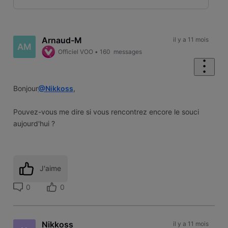
Selected
Oldest
First
Arnaud-M
il y a 11 mois
AM
Officiel VOO
•
160
messages
Bonjour
@Nikkoss
,
Pouvez-vous me dire si vous rencontrez encore le souci
aujourd'hui ?
J'aime
0
0
Nikkoss
il y a 11 mois