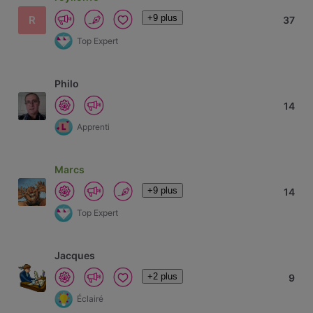
+9 plus
R
37
Top Expert
Philo
14
Apprenti
Marcs
+9 plus
14
Top Expert
Jacques
+2 plus
9
Éclairé