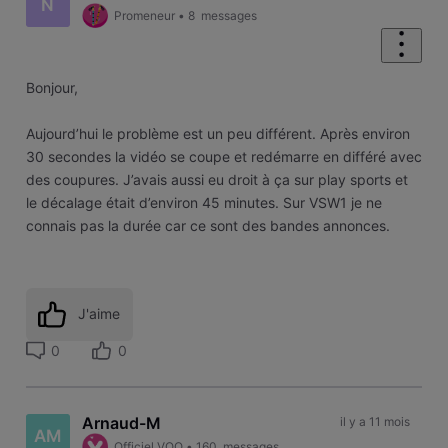
N
Promeneur
•
8
messages
Bonjour,
Aujourd’hui le problème est un peu différent. Après environ
30 secondes la vidéo se coupe et redémarre en différé avec
des coupures. J’avais aussi eu droit à ça sur play sports et
le décalage était d’environ 45 minutes. Sur VSW1 je ne
connais pas la durée car ce sont des bandes annonces.
J'aime
0
0
Arnaud-M
il y a 11 mois
AM
Officiel VOO
•
160
messages