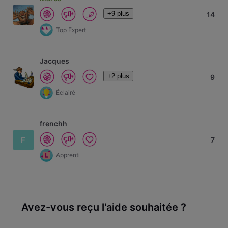
+9 plus
14
Top Expert
Jacques
+2 plus
9
Éclairé
frenchh
F
7
Apprenti
Avez-vous reçu l'aide souhaitée ?