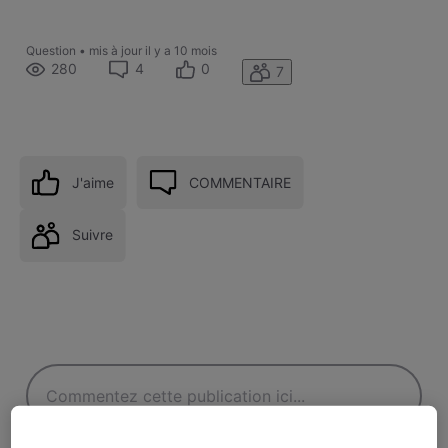
Question
•
mis à jour
il y a 10 mois
280
4
0
7
J'aime
COMMENTAIRE
Suivre