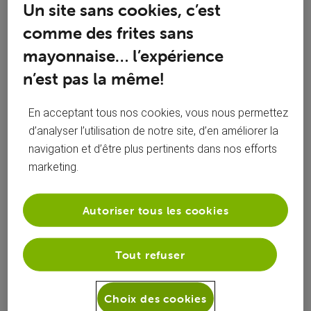
Un site sans cookies, c’est
comme des frites sans
mayonnaise… l’expérience
n’est pas la même!
Réponses
En acceptant tous nos cookies, vous nous permettez
d’analyser l’utilisation de notre site, d’en améliorer la
navigation et d’être plus pertinents dans nos efforts
Oldest First
marketing.
Selected
Oldest
Autoriser tous les cookies
First
Solution acceptée
Tout refuser
roylion15
il y a 10 mois
+9 plus
R
Choix des cookies
Top Expert
•
49K
messages