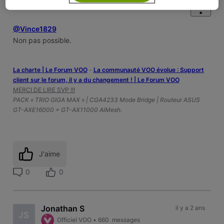
@Vince1829
Non pas possible.
La charte | Le Forum VOO
-
‎La communauté VOO évolue : Support
client sur le forum, il y a du changement ! | Le Forum VOO
MERCI DE LIRE SVP !!!
PACK « TRIO GIGA MAX » | CGA4233 Mode Bridge | Routeur ASUS
GT-AXE16000 + GT-AX11000 AiMesh.
J'aime
0
0
Jonathan S
il y a 2 ans
JS
Officiel VOO
•
660
messages