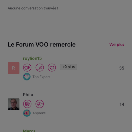
Aucune conversation trouvée !
Le Forum VOO remercie
Voir plus
roylion15
+9 plus
R
35
Top Expert
Philo
14
Apprenti
Marcs