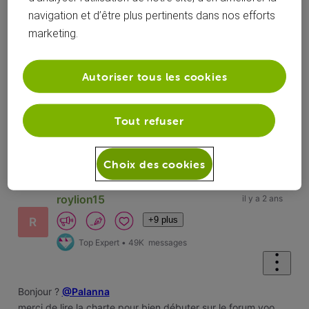
navigation et d’être plus pertinents dans nos efforts
marketing.
Réponses
Autoriser tous les cookies
Tout refuser
Oldest First
Selected
Choix des cookies
Oldest
First
roylion15
il y a 2 ans
+9 plus
R
Top Expert
•
49K
messages
Bonjour ?
@Palanna
merci de lire la charte pour bien débuter sur le forum voo