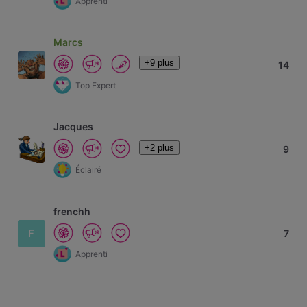
Apprenti
Marcs
+9 plus
14
Top Expert
Jacques
+2 plus
9
Éclairé
frenchh
F
7
Apprenti