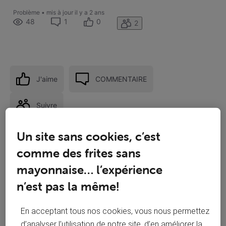
Problème
•
mis à jour
il y a 2 ans
48
1
0
2
J'aime
COMMENTAIRE
Suivre
Un site sans cookies, c’est
comme des frites sans
mayonnaise… l’expérience
n’est pas la même!
En acceptant tous nos cookies, vous nous permettez
d’analyser l’utilisation de notre site, d’en améliorer la