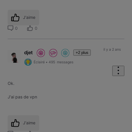
J'aime
0
0
il y a 2 ans
djet
+2 plus
Éclairé
•
495
messages
Ok.
J'ai pas de vpn
J'aime