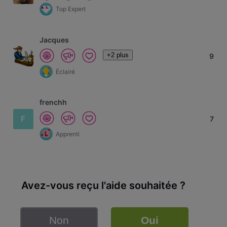
Top Expert
Jacques
+2 plus
9
Éclairé
frenchh
F
7
Apprenti
Avez-vous reçu l'aide souhaitée ?
Non
Oui