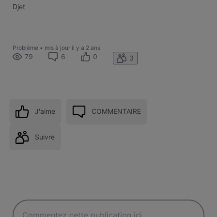
Djet
Problème
•
mis à jour
il y a 2 ans
79
6
0
3
J'aime
COMMENTAIRE
Suivre