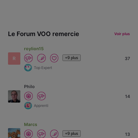
Le Forum VOO remercie
Voir plus
roylion15
+9 plus
R
37
Top Expert
Philo
14
Apprenti
Marcs
+9 plus
13