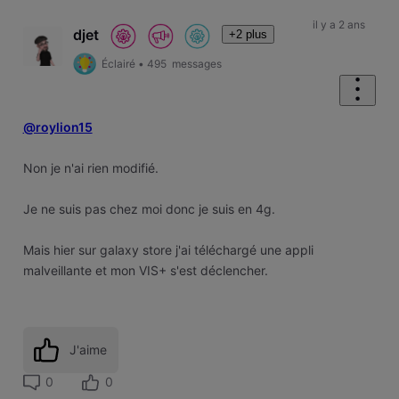
il y a 2 ans
djet
+2 plus
Éclairé
•
495
messages
@roylion15
Non je n'ai rien modifié.
Je ne suis pas chez moi donc je suis en 4g.
Mais hier sur galaxy store j'ai téléchargé une appli
malveillante et mon VIS+ s'est déclencher.
J'aime
0
0