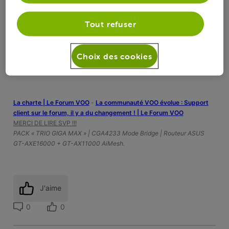
Tout refuser
Hello
@djet
, auriez vous modifié qqch à votre abonnement
récemment ?
Choix des cookies
Êtes vous sur votre wifi ? Pouvez vous essayer en 4G ?
merci
La charte | Le Forum VOO
-
‎La communauté VOO évolue : Support
client sur le forum, il y a du changement ! | Le Forum VOO
MERCI DE LIRE SVP !!!
PACK « TRIO GIGA MAX » | CGA4233 Mode Bridge | Routeur ASUS
GT-AXE16000 + GT-AX11000 AiMesh.
J'aime
0
0