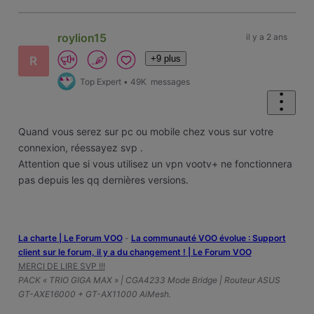
roylion15
il y a 2 ans
+9 plus
R
Top Expert
•
49K
messages
Quand vous serez sur pc ou mobile chez vous sur votre
connexion, réessayez svp .
Attention que si vous utilisez un vpn vootv+ ne fonctionnera
pas depuis les qq dernières versions.
La charte | Le Forum VOO
-
‎La communauté VOO évolue : Support
client sur le forum, il y a du changement ! | Le Forum VOO
MERCI DE LIRE SVP !!!
PACK « TRIO GIGA MAX » | CGA4233 Mode Bridge | Routeur ASUS
GT-AXE16000 + GT-AX11000 AiMesh.