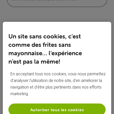
Un site sans cookies, c’est
Réponses
comme des frites sans
mayonnaise… l’expérience
n’est pas la même!
Oldest First
En acceptant tous nos cookies, vous nous permettez
Selected
d’analyser l’utilisation de notre site, d’en améliorer la
Oldest
navigation et d’être plus pertinents dans nos efforts
First
roylion15
il y a 2 ans
marketing.
+9 plus
R
Top Expert
•
49K
messages
Autoriser tous les cookies