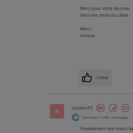
Merci pour votre réponse.
Voici une photo du câble.
Merci,
Antoine
J'aime
roylion15
R
Top Expert
•
49K
messages
Possiblement bon mais c’est