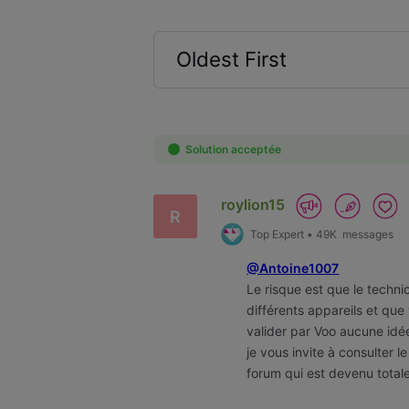
Oldest First
Selected
Oldest
First
Solution acceptée
roylion15
R
Top Expert
•
49K
messages
@Antoine1007
Le risque est que le techni
différents appareils et que
valider par Voo aucune idé
je vous invite à consulter 
forum qui est devenu tota