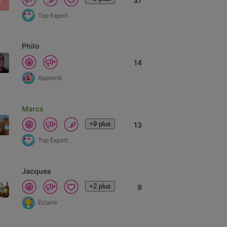
R
37
Top Expert
Philo
14
Apprenti
Marcs
+9 plus
13
Top Expert
Jacques
+2 plus
9
Éclairé