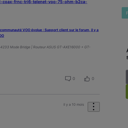
bel-coax-frnc-tri6-telenet-voo-75-ohm-b2ca-
a communauté VOO évolue : Support client sur le forum, il y a
VOO
A4233 Mode Bridge | Routeur ASUS GT-AXE16000 + GT-
0
0
il y a 10 mois