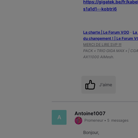
https://gigatek.be/fr/ka
s1a1d1--kobtri6
La charte | Le Forum VOO
-
‎L
du changement ! | Le Forum 
MERCI DE LIRE SVP !!!
PACK « TRIO GIGA MAX » | CG
AX11000 AiMesh.
J'aime
Antoine1007
A
Promeneur
•
5
messages
Bonjour,