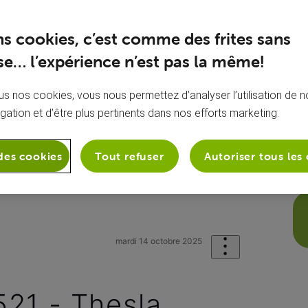
ns cookies, c’est comme des frites sans
e… l’expérience n’est pas la même!
s nos cookies, vous nous permettez d’analyser l’utilisation de no
igation et d’être plus pertinents dans nos efforts marketing.
des cookies
Tout refuser
Autoriser tous les
sion
Mon application VOO TV+
9...
mardi 14 octobre 2025
21 - Thesla