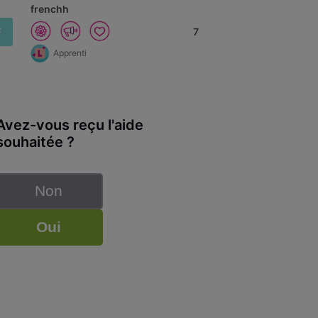
frenchh
F
7
Apprenti
Avez-vous reçu l'aide
souhaitée ?
Non
Oui