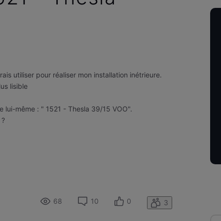
is utiliser pour réaliser mon installation inétrieure.
s lisible
ble lui-même : " 1521 - Thesla 39/15 VOO".
 ?
68
10
0
3