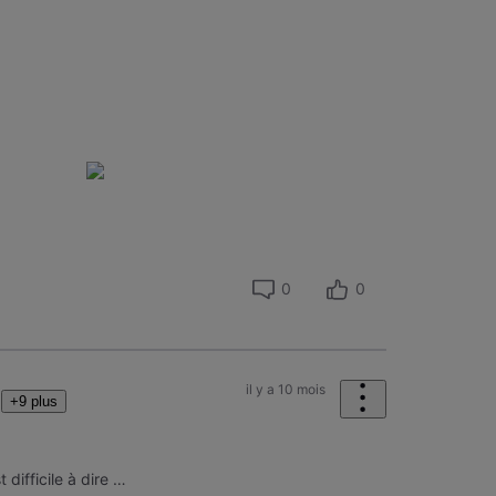
0
0
il y a 10 mois
+9 plus
 difficile à dire …