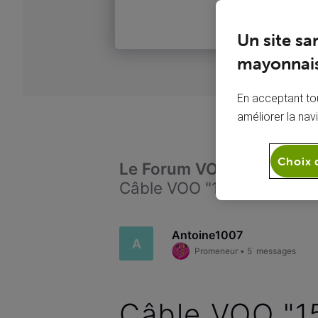
Un site sa
mayonnais
En acceptant tou
améliorer la nav
Choix 
Le Forum VOO
Télévi
Câble VOO "1521 - Thesla 3
Antoine1007
A
Promeneur
•
5
messages
Câble VOO "15