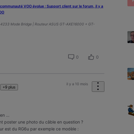
a communauté VOO évolue : Support client sur le forum, il y a
VOO
A4233 Mode Bridge | Routeur ASUS GT-AXE16000 + GT-
0
0
il y a 10 mois
+9 plus
rien …
t poster une photo du câble en question ?
rieur est du RG6u par exemple ce modèle :