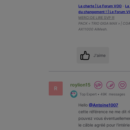
La charte | Le Forum VOO
-
‎L
du changement ! | Le Forum 
MERCI DE LIRE SVP !!!
PACK « TRIO GIGA MAX » | CG
AX11000 AiMesh.
J'aime
roylion15
R
Top Expert
•
49K
messages
Hello
@Antoine1007
cette référence ne me dit 
pouvez vous éventuellemen
le câble agréé pour l’inté