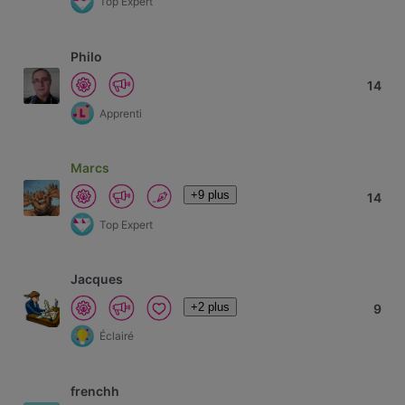
Top Expert
Philo
14
Apprenti
Marcs
+9 plus
14
Top Expert
Jacques
+2 plus
9
Éclairé
frenchh