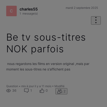
mardi 2 septembre 2025
charles55
C
1
message(s)
Be tv sous-titres
NOK parfois
nous regardons les films en version original ,mais par
moment les sous-titres ne s'affichent pas
Question
•
mis à jour
il y a 11 mois
•
Modifié
36
1
0
2