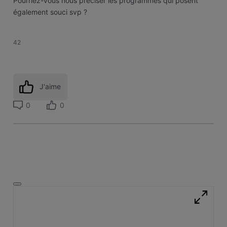
Pourriez-vous nous préciser les programmes qui posent
également souci svp ?
42
J'aime
0
0