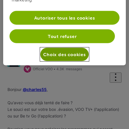
Autoriser tous les cookies
Oldest First
Selected
Tout refuser
Oldest
First
Justin
il y a 11 mois
Choix des cookies
+5 plus
Officiel VOO
•
4.3K
messages
Bonjour
@charles55
,
Qu'avez-vous déjà tenté de faire ?
Le souci est sur votre box .évasion, VOO TV+ (l'application)
ou sur Be tv Go (l'application) ?