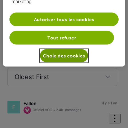
marketing.
Autoriser tous les cookies
Tout refuser
Réponses
Choix des cookies
Oldest First
Selected
Oldest
First
Fallon
il y a 1 an
F
Officiel VOO
•
2.4K
messages