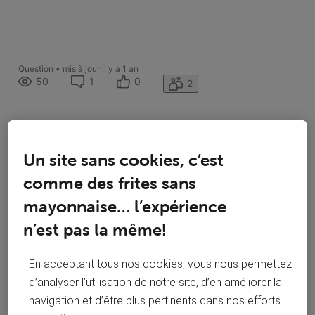
Question
•
mis à jour
il y a 1 an
50
1
0
2
Un site sans cookies, c’est
J'aime
COMMENTAIRE
comme des frites sans
Suivre
mayonnaise… l’expérience
n’est pas la même!
En acceptant tous nos cookies, vous nous permettez
d’analyser l’utilisation de notre site, d’en améliorer la
navigation et d’être plus pertinents dans nos efforts