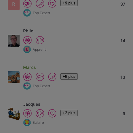
+9 plus
R
37
Top Expert
Philo
14
Apprenti
Marcs
+9 plus
13
Top Expert
Jacques
+2 plus
9
Éclairé