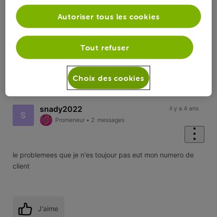
Réponses
Autoriser tous les cookies
Tout refuser
Oldest First
Choix des cookies
Selected
Oldest
First
snady2022
il y a 4 ans
S
Promeneur
•
2
messages
le problemees que je n'es toujour pas eut mon numero de
client
J'aime