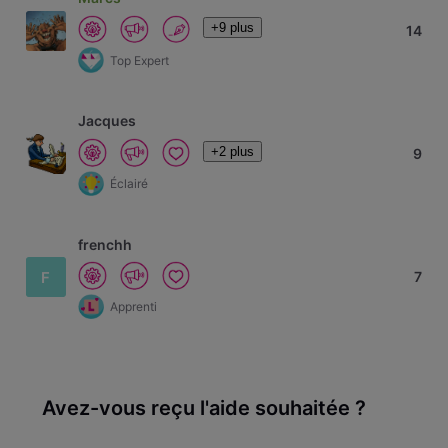
+9 plus
14
Top Expert
Jacques
+2 plus
9
Éclairé
frenchh
F
7
Apprenti
Avez-vous reçu l'aide souhaitée ?