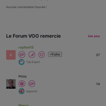
Aucune conversation trouvée !
Le Forum VOO remercie
Voir plus
roylion15
+9 plus
R
37
Top Expert
Philo
14
Apprenti
Marcs