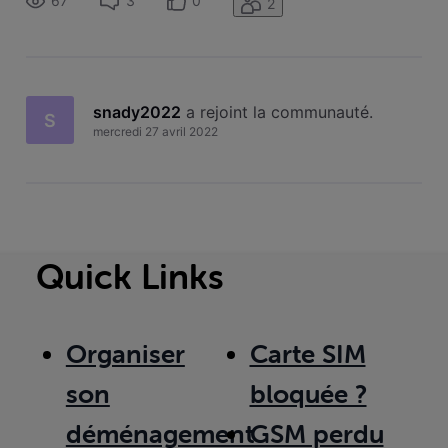
67
3
0
2
snady2022
 a rejoint la communauté.
S
mercredi 27 avril 2022
Quick Links
Organiser
Carte SIM
son
bloquée ?
déménagement
GSM perdu