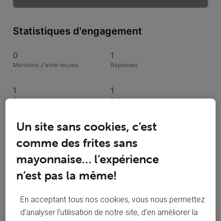
Statistiques d'engagement
0
1
Mentions J'aime reçues
Réponses
1
1
Conversations suivies
Publications
Un site sans cookies, c’est
0
Solutions acceptées
comme des frites sans
mayonnaise… l’expérience
Activités de snady2022
n’est pas la même!
Toutesles activités
En acceptant tous nos cookies, vous nous permettez
d’analyser l’utilisation de notre site, d’en améliorer la
Selected