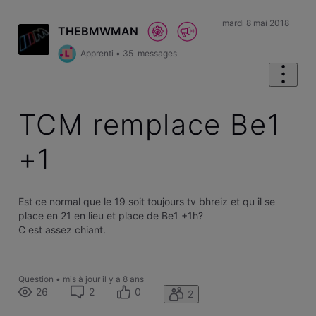
mardi 8 mai 2018
THEBMWMAN
Apprenti
•
35
messages
TCM remplace Be1
+1
Est ce normal que le 19 soit toujours tv bhreiz et qu il se
place en 21 en lieu et place de Be1 +1h?
C est assez chiant.
Question
•
mis à jour
il y a 8 ans
26
2
0
2