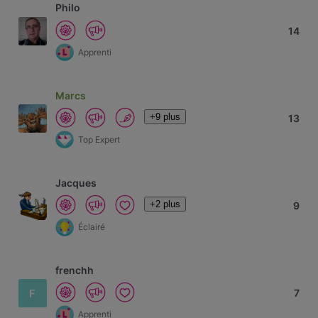
Philo
14
Apprenti
Marcs
+9 plus
13
Top Expert
Jacques
+2 plus
9
Éclairé
frenchh
F
7
Apprenti