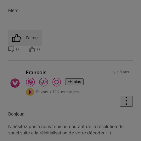
Merci
J'aime
0
0
Francois
il y a 8 ans
+6 plus
Savant
•
1.1K
messages
Bonjour,
N'hésitez pas à nous tenir au courant de la résolution du
souci suite a la réinitialisation de votre décodeur :)