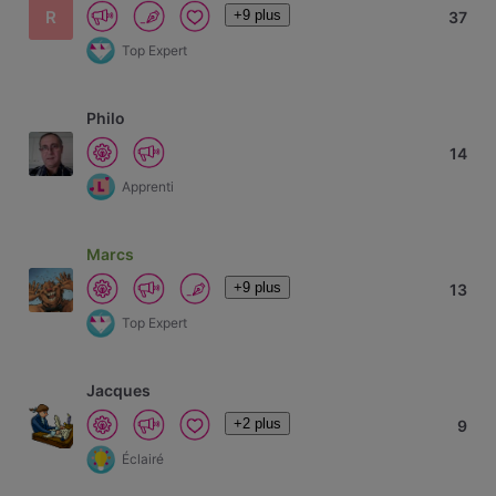
+9 plus
R
37
Top Expert
Philo
14
Apprenti
Marcs
+9 plus
13
Top Expert
Jacques
+2 plus
9
Éclairé