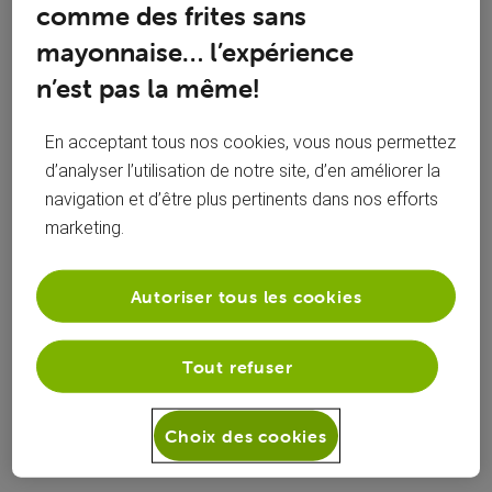
comme des frites sans
Oldest First
mayonnaise… l’expérience
Selected
n’est pas la même!
Oldest
First
roylion15
En acceptant tous nos cookies, vous nous permettez
il y a 1 an
d’analyser l’utilisation de notre site, d’en améliorer la
+9 plus
R
navigation et d’être plus pertinents dans nos efforts
Top Expert
•
49K
messages
marketing.
Bonjour ?
@SACMALCHAI
Autoriser tous les cookies
Merci de prendre connaissance de la charte pour bien
débuter sur le forum voo
https://forum.voo.be/page/la-charte
Tout refuser
Les officiels voo ne peuvent vous contacter que via ce
forum ou les réseaux sociaux .
Choix des cookies
Sinon sonnez au helpdesk 078/505050
bonne soirée