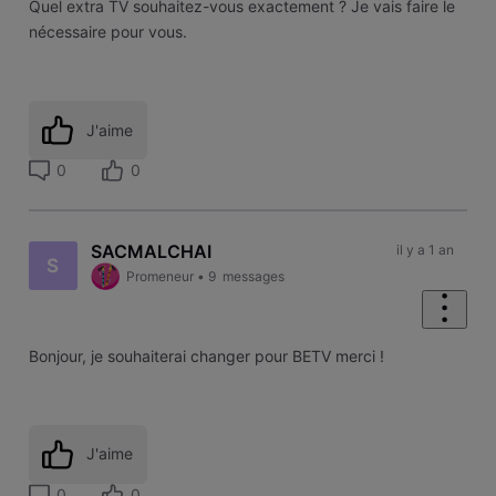
Quel extra TV souhaitez-vous exactement ? Je vais faire le
nécessaire pour vous.
J'aime
0
0
SACMALCHAI
il y a 1 an
S
Promeneur
•
9
messages
Bonjour, je souhaiterai changer pour BETV merci !
J'aime
0
0