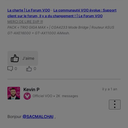
La charte | Le Forum VOO
-
‎La communauté VOO évolue : Support
client sur le forum, il y a du changement ! | Le Forum VOO
MERCI DE LIRE SVP !!!
PACK « TRIO GIGA MAX » | CGA4233 Mode Bridge | Routeur ASUS
GT-AXE16000 + GT-AX11000 AiMesh.
J'aime
0
0
Kevin P
il y a 1 an
Officiel VOO
•
2K
messages
Bonjour
@SACMALCHAI
,