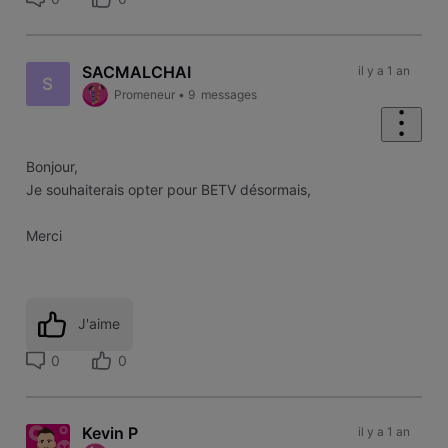
SACMALCHAI
il y a 1 an
S
Promeneur
•
9
messages
Bonjour,
Je souhaiterais opter pour BETV désormais,
Merci
J'aime
0
0
Kevin P
il y a 1 an