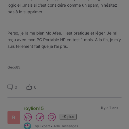
logiciel...mais si c’est considéré comme un spam, n’hésitez
pas à le supprimer.
Perso, je l’aime bien Mc Afee. Il est pratique et léger. Je l’ai
reçu avec mon PC Portable HP en test 1 mois. A la fin, je m’y
suis tellement fait que je l’ai pris.
Geco85
0
0
roylion15
il y a 7 ans
+9 plus
R
Top Expert
•
49K
messages