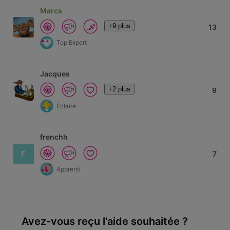
Marcs
+9 plus
13
Top Expert
Jacques
+2 plus
9
Éclairé
frenchh
F
7
Apprenti
Avez-vous reçu l'aide souhaitée ?