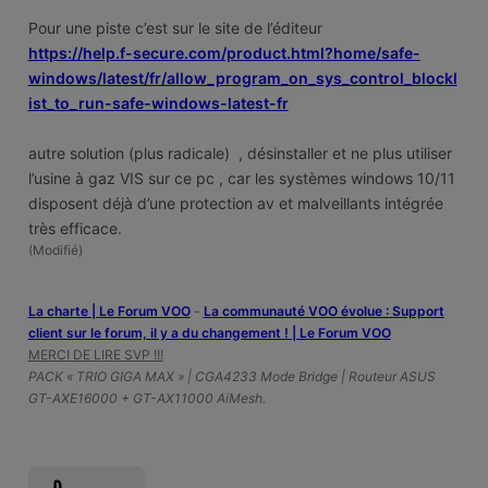
Pour une piste c’est sur le site de l’éditeur
https://help.f-secure.com/product.html?home/safe-
windows/latest/fr/allow_program_on_sys_control_blockl
ist_to_run-safe-windows-latest-fr
autre solution (plus radicale) , désinstaller et ne plus utiliser
l’usine à gaz VIS sur ce pc , car les systèmes windows 10/11
disposent déjà d’une protection av et malveillants intégrée
très efficace.
(
Modifié
)
La charte | Le Forum VOO
-
‎La communauté VOO évolue : Support
client sur le forum, il y a du changement ! | Le Forum VOO
MERCI DE LIRE SVP !!!
PACK « TRIO GIGA MAX » | CGA4233 Mode Bridge | Routeur ASUS
GT-AXE16000 + GT-AX11000 AiMesh.