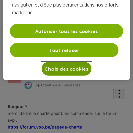
navigation et d’être plus pertinents dans nos efforts
Réponses
marketing.
Autoriser tous les cookies
Oldest First
Tout refuser
Selected
Oldest
First
roylion15
il y a 4 ans
Choix des cookies
+9 plus
R
Top Expert
•
49K
messages
Bonjour
?
merci de lire la charte pour bien commencer sur le forum
svp .
https://forum.voo.be/page/la-charte