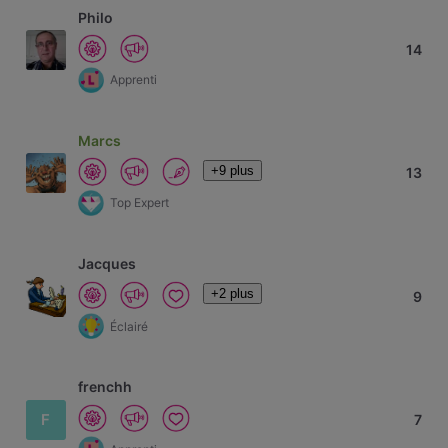
Philo
14
Apprenti
Marcs
+9 plus
13
Top Expert
Jacques
+2 plus
9
Éclairé
frenchh
F
7