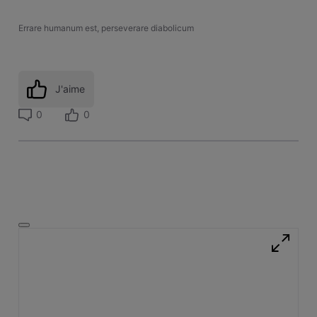
Errare humanum est, perseverare diabolicum
J'aime
0
0