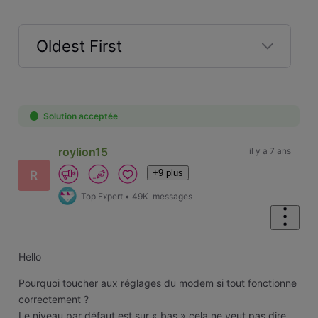
Oldest First
Selected
Oldest
First
Solution acceptée
roylion15
il y a 7 ans
+9 plus
R
Top Expert
•
49K
messages
Hello
Pourquoi toucher aux réglages du modem si tout fonctionne
correctement ?
Le niveau par défaut est sur « bas » cela ne veut pas dire