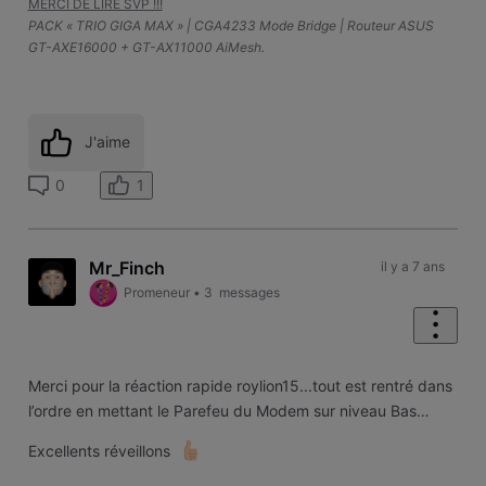
MERCI DE LIRE SVP !!!
PACK « TRIO GIGA MAX » | CGA4233 Mode Bridge | Routeur ASUS
GT-AXE16000 + GT-AX11000 AiMesh.
J'aime
1
0
Mr_Finch
il y a 7 ans
Promeneur
•
3
messages
Merci pour la réaction rapide roylion15...tout est rentré dans
l’ordre en mettant le Parefeu du Modem sur niveau Bas…
Excellents réveillons