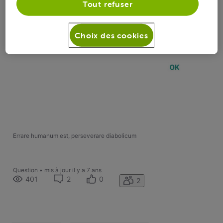
Tout refuser
Choix des cookies
Errare humanum est, perseverare diabolicum
Question
•
mis à jour
il y a 7 ans
401
2
0
2