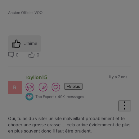
Ancien Officiel VOO
J'aime
0
0
roylion15
il y a 7 ans
+9 plus
R
Top Expert
•
49K
messages
Oui, tu as du visiter un site malveillant probablement et te
choper une grosse crasse ... cela arrive évidemment de plus
en plus souvent donc il faut être prudent.