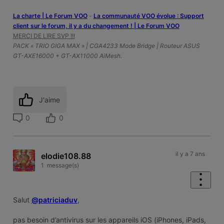
La charte | Le Forum VOO
-
‎La communauté VOO évolue : Support
client sur le forum, il y a du changement ! | Le Forum VOO
MERCI DE LIRE SVP !!!
PACK « TRIO GIGA MAX » | CGA4233 Mode Bridge | Routeur ASUS
GT-AXE16000 + GT-AX11000 AiMesh.
J'aime
0
0
il y a 7 ans
elodie108.88
1
message(s)
Salut
@patriciaduv
,
pas besoin d’antivirus sur les appareils iOS (iPhones, iPads,