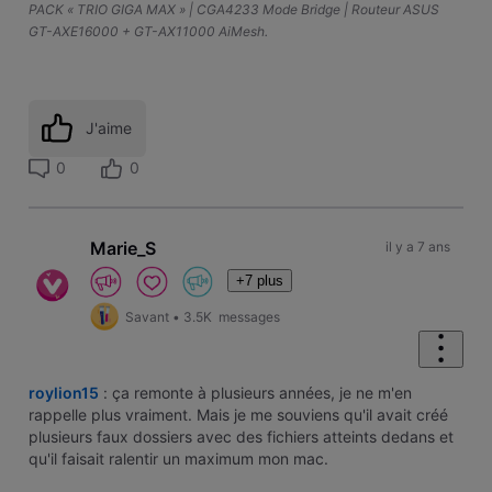
PACK « TRIO GIGA MAX » | CGA4233 Mode Bridge | Routeur ASUS
GT-AXE16000 + GT-AX11000 AiMesh.
J'aime
0
0
Marie_S
il y a 7 ans
+7 plus
Savant
•
3.5K
messages
roylion15
: ça remonte à plusieurs années, je ne m'en
rappelle plus vraiment. Mais je me souviens qu'il avait créé
plusieurs faux dossiers avec des fichiers atteints dedans et
qu'il faisait ralentir un maximum mon mac.