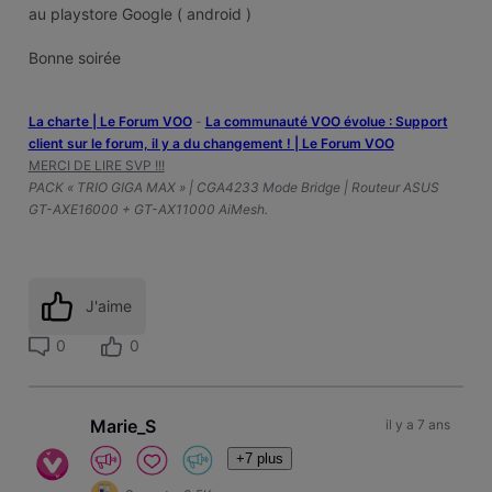
au playstore Google ( android )
Bonne soirée
La charte | Le Forum VOO
-
‎La communauté VOO évolue : Support
client sur le forum, il y a du changement ! | Le Forum VOO
MERCI DE LIRE SVP !!!
PACK « TRIO GIGA MAX » | CGA4233 Mode Bridge | Routeur ASUS
GT-AXE16000 + GT-AX11000 AiMesh.
J'aime
0
0
Marie_S
il y a 7 ans
+7 plus