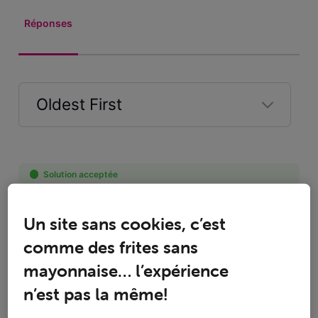
Réponses
Oldest First
Selected
Oldest
First
Solution acceptée
roylion15
il y a 7 ans
Un site sans cookies, c’est
+9 plus
R
comme des frites sans
Top Expert
•
49K
messages
mayonnaise… l’expérience
n’est pas la même!
Attention Apple c’est une marque et non un système