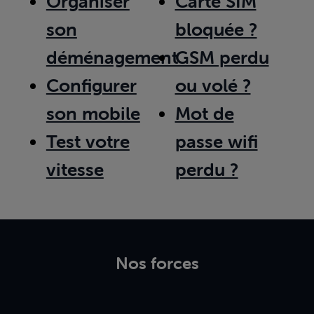
Organiser
Carte SIM
son
bloquée ?
déménagement
GSM perdu
Configurer
ou volé ?
son mobile
Mot de
Test votre
passe wifi
vitesse
perdu ?
Nos forces