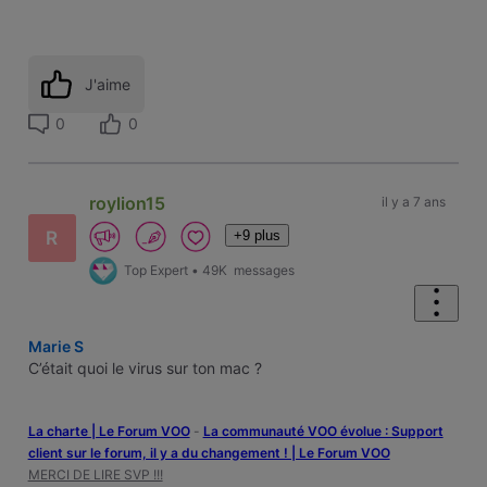
J'aime
0
0
roylion15
il y a 7 ans
+9 plus
R
Top Expert
•
49K
messages
Marie S
C’était quoi le virus sur ton mac ?
La charte | Le Forum VOO
-
‎La communauté VOO évolue : Support
client sur le forum, il y a du changement ! | Le Forum VOO
MERCI DE LIRE SVP !!!