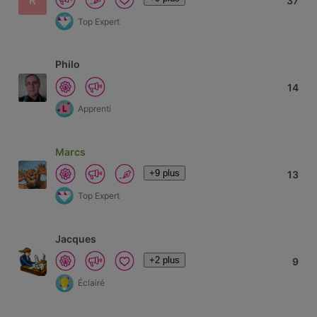
R
37
Top Expert
Philo
14
Apprenti
Marcs
+9 plus
13
Top Expert
Jacques
+2 plus
9
Éclairé