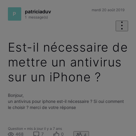
mardi 20 août 2019
patriciaduv
P
1
message(s)
Est-il nécessaire de
mettre un antivirus
sur un iPhone ?
Bonjour,
un antivirus pour iphone est-il nécessaire ? Si oui comment
le choisir ? merci de votre réponse
Question
•
mis à jour
il y a 7 ans
468
7
0
4