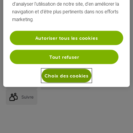
d’analyser l’utilisation de notre site, d’en améliorer la
navigation et d’être plus pertinents dans nos efforts
Trio - Internet 1000/20 - Modem Technicolor CGA4233 - Mac mini M4
marketing.
Pro / Macbook Air M3 / Iphone 16 Pro - MAC OS & IOS
Autoriser tous les cookies
Question
53
0
2
1
Tout refuser
Choix des cookies
J'aime
COMMENTAIRE
Suivre