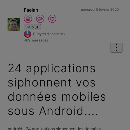
Faelan
mercredi 5 février 2020
+4 plus
Citoyen d'honneur
•
469
messages
24 applications
siphonnent vos
données mobiles
sous Android....
Android : 24 applications siphonnent les données