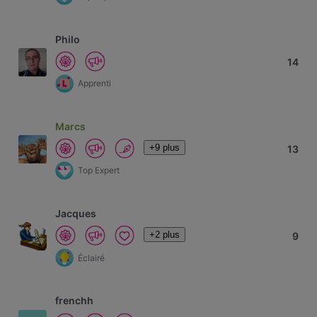
Philo
14
Apprenti
Marcs
+9 plus
13
Top Expert
Jacques
+2 plus
9
Éclairé
frenchh