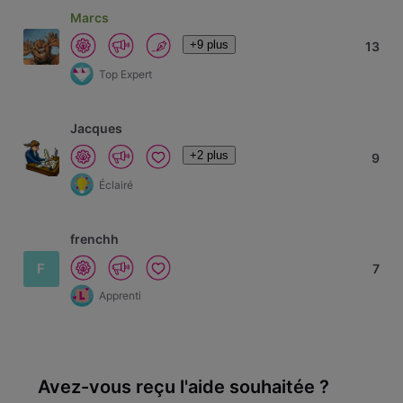
Marcs
+9 plus
13
Top Expert
Jacques
+2 plus
9
Éclairé
frenchh
F
7
Apprenti
Avez-vous reçu l'aide souhaitée ?