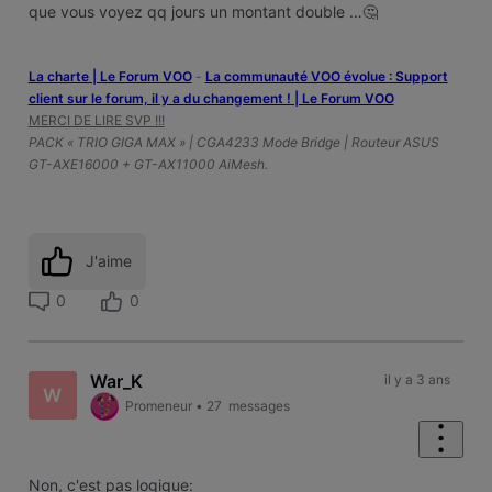
que vous voyez qq jours un montant double …🤔
La charte | Le Forum VOO
-
‎La communauté VOO évolue : Support
client sur le forum, il y a du changement ! | Le Forum VOO
MERCI DE LIRE SVP !!!
PACK « TRIO GIGA MAX » | CGA4233 Mode Bridge | Routeur ASUS
GT-AXE16000 + GT-AX11000 AiMesh.
J'aime
0
0
War_K
il y a 3 ans
W
Promeneur
•
27
messages
Non, c'est pas logique: