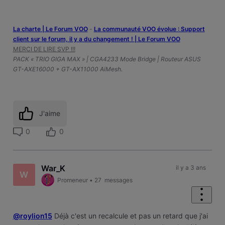
La charte | Le Forum VOO
-
‎La communauté VOO évolue : Support
client sur le forum, il y a du changement ! | Le Forum VOO
MERCI DE LIRE SVP !!!
PACK « TRIO GIGA MAX » | CGA4233 Mode Bridge | Routeur ASUS
GT-AXE16000 + GT-AX11000 AiMesh.
J'aime
0
0
War_K
il y a 3 ans
W
Promeneur
•
27
messages
@roylion15
Déjà c'est un recalcule et pas un retard que j'ai