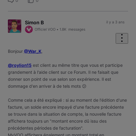
0
0
Simon B
il y a 3 ans
Officiel VOO
•
1.8K
messages
Bonjour
@War_K
,
@roylion15
est client au même titre que vous et participe
grandement à l'aide client sur ce Forum. Il ne faisait que
donner son point de vue selon son expérience. Il est
dommage d'en arriver à de tels mots 😕
Comme cela a été expliqué : si au moment de l'édition d'une
facture, un solde encore impayé d'une facture précédente
se trouve dans la situation de compte, la nouvelle facture
affichera toujours un "montant encore dû issu des
précédentes périodes de facturation".
MyVOO affichera également un montant total en