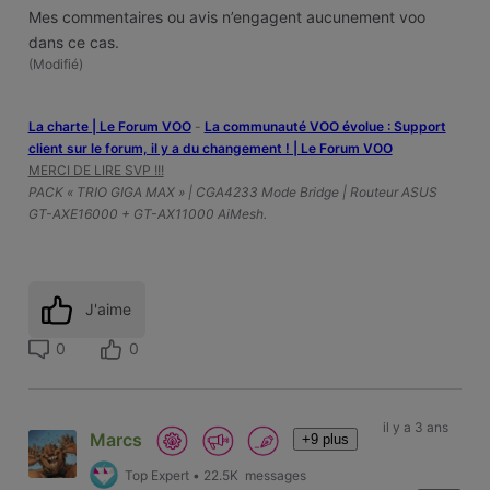
Mes commentaires ou avis n’engagent aucunement voo
dans ce cas.
(
Modifié
)
La charte | Le Forum VOO
-
‎La communauté VOO évolue : Support
client sur le forum, il y a du changement ! | Le Forum VOO
MERCI DE LIRE SVP !!!
PACK « TRIO GIGA MAX » | CGA4233 Mode Bridge | Routeur ASUS
GT-AXE16000 + GT-AX11000 AiMesh.
J'aime
0
0
il y a 3 ans
Marcs
+9 plus
Top Expert
•
22.5K
messages