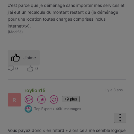
c'est parce que je déménage sans importer mes services et
j'ai eut un recalcule du montant restant dû (je déménage
pour une location toutes charges comprises inclus
internet/tv).
(
Modifié
)
J'aime
0
0
roylion15
il y a 3 ans
+9 plus
R
Top Expert
•
49K
messages
Vous payez donc « en retard » alors cela me semble logique