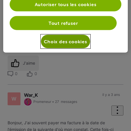
Autoriser tous les cookies
La charte | Le Forum VOO
-
‎La communauté VOO évolue : Support
client sur le forum, il y a du changement ! | Le Forum VOO
Tout refuser
MERCI DE LIRE SVP !!!
PACK « TRIO GIGA MAX » | CGA4233 Mode Bridge | Routeur ASUS
GT-AXE16000 + GT-AX11000 AiMesh.
Choix des cookies
J'aime
0
0
War_K
il y a 3 ans
W
Promeneur
•
27
messages
Bonjour, J'ai souvent payer ma facture à la date de
l'émission de la suivante d'où mon constat. Cette fois-ci