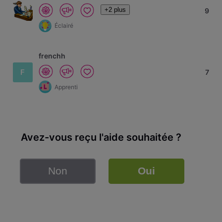
+2 plus
9
Éclairé
frenchh
F
7
Apprenti
Avez-vous reçu l'aide souhaitée ?
Non
Oui