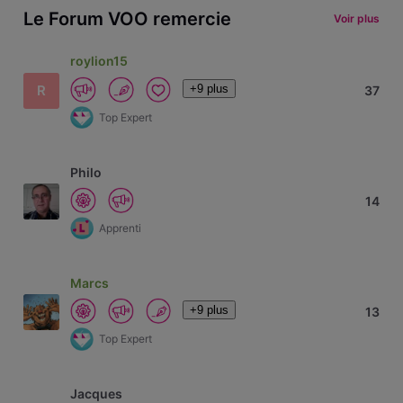
Le Forum VOO remercie
Voir plus
roylion15
+9 plus
R
37
Top Expert
Philo
14
Apprenti
Marcs
+9 plus
13
Top Expert
Jacques