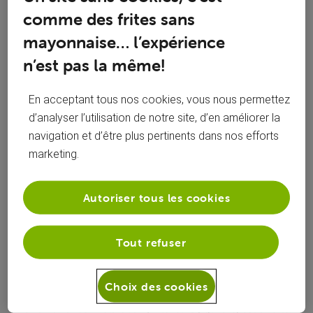
comme des frites sans
mayonnaise… l’expérience
n’est pas la même!
Oldest First
Selected
En acceptant tous nos cookies, vous nous permettez
Oldest
d’analyser l’utilisation de notre site, d’en améliorer la
First
navigation et d’être plus pertinents dans nos efforts
Solution acceptée
marketing.
roylion15
il y a 8 ans
+9 plus
R
Autoriser tous les cookies
Top Expert
•
49K
messages
Tout refuser
Hello,
Le premier raccordement au réseau VOO, c'est un forfait de
Choix des cookies
90€ si c'est un raccordement basique extérieur ... Cela n'a
rien à voir avec l'installation ( intérieure ) qui elle, est offerte.