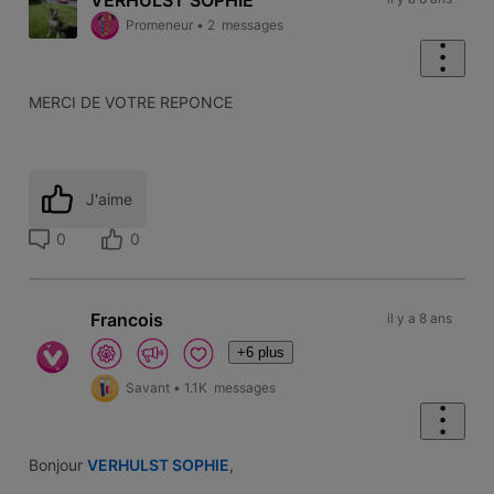
VERHULST SOPHIE
Promeneur
•
2
messages
MERCI DE VOTRE REPONCE
J'aime
0
0
Francois
il y a 8 ans
+6 plus
Savant
•
1.1K
messages
Bonjour
VERHULST SOPHIE
,