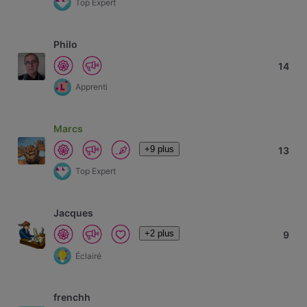
Top Expert
Philo
14
Apprenti
Marcs
+9 plus
13
Top Expert
Jacques
+2 plus
9
Éclairé
frenchh