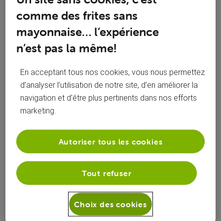
Oldest
comme des frites sans
First
il y a 1 an
Marcs
+9 plus
mayonnaise… l’expérience
Top Expert
•
22.5K
messages
n’est pas la même!
Bonjour,
En acceptant tous nos cookies, vous nous permettez
d’analyser l’utilisation de notre site, d’en améliorer la
Si ce n'est pas déjà fait, ajoutez le n° client de votre papa
navigation et d’être plus pertinents dans nos efforts
dans votre profil.
marketing.
Ensuite, et c'est important, avez-vous une preuve de
restitution du matériel ? Matériel renvoyé par la poste ou
Autoriser tous les cookies
restitué en boutique, si boutique, précisez laquelle, précisez
aussi la date de restitution la plus précise possible.
Tout refuser
N'étant qu'un simple client, je ne parle jamais au nom de Voo
Choix des cookies