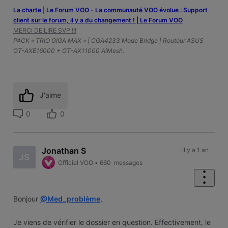
La charte | Le Forum VOO
-
‎La communauté VOO évolue : Support
client sur le forum, il y a du changement ! | Le Forum VOO
MERCI DE LIRE SVP !!!
PACK « TRIO GIGA MAX » | CGA4233 Mode Bridge | Routeur ASUS
GT-AXE16000 + GT-AX11000 AiMesh.
J'aime
0
0
Jonathan S
il y a 1 an
JS
Officiel VOO
•
660
messages
Bonjour
@Med_problème
,
Je viens de vérifier le dossier en question. Effectivement, le